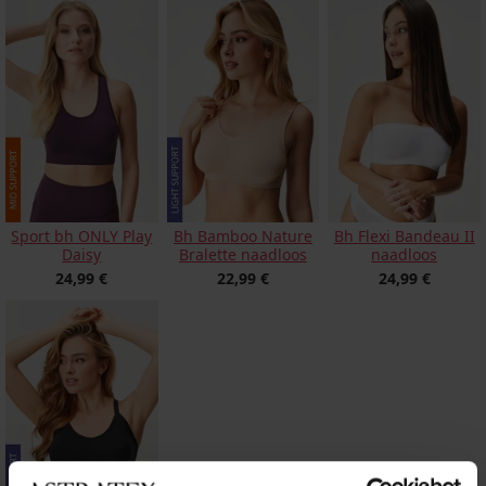
Sport bh ONLY Play
Bh Bamboo Nature
Bh Flexi Bandeau II
Daisy
Bralette naadloos
naadloos
24,99 €
22,99 €
24,99 €