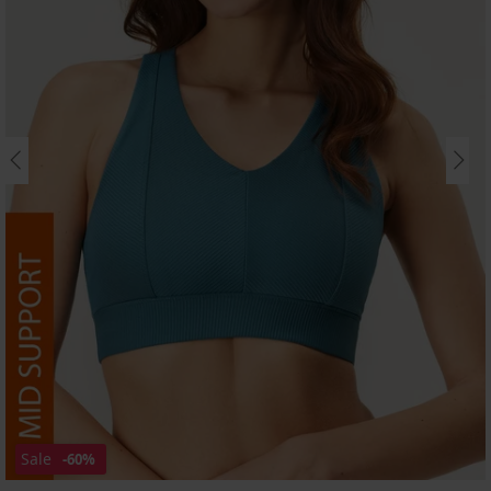
Sale
-60%