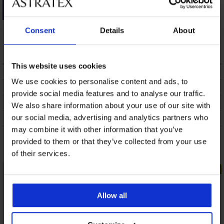
Sport bh ONLY Play
Consent
Details
About
ONPSis
15,49 €
This website uses cookies
BESCHRIJVING
We use cookies to personalise content and ads, to
VERZENDING EN BETALING
provide social media features and to analyse our traffic.
RUILEN
We also share information about your use of our site with
our social media, advertising and analytics partners who
ONDERHOUD EN WASSEN
may combine it with other information that you’ve
provided to them or that they’ve collected from your use
Misschien vindt u dit ook leuk
of their services.
LIMITED
Allow all