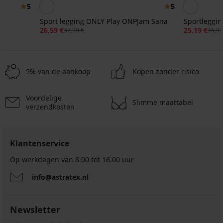
5
5
Sport legging ONLY Play ONPJam Sana
Sportleggin
26,59 €
25,19 €
37,99 €
35,99
5% van de aankoop
Kopen zonder risico
Voordelige
Slimme maattabel
verzendkosten
-50%
-30%
LIMITED
4,8
4,6
4,8
Klantenservice
Sportshort
Sportlegging
Sportbroek
Sportshort
ONLY
ONLY
ONLY
Sara
Sportbroek
Op werkdagen van 8.00 tot 16.00 uur
Play
Play
PLAY
Zari
23,99
Sport
ONPNoon
ONPSavi
Ninna
info@astratex.nl
€
22,50
short
Life
26,99
23,09
ONLY
€
15,99
€
€
Play
44,99
€
Jaia
32,99
€
Newsletter
€
19,99