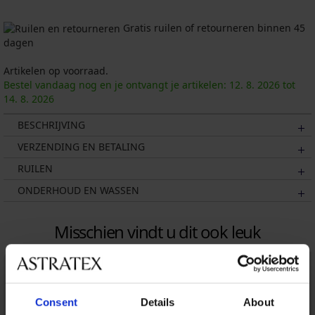
Gratis ruilen of retourneren binnen 45
dagen
Artikelen op voorraad.
Bestel vandaag nog en je ontvangt je artikelen:
12. 8.
2026
tot
14. 8.
2026
BESCHRIJVING
VERZENDING EN BETALING
RUILEN
ONDERHOUD EN WASSEN
Misschien vindt u dit ook leuk
Consent
Details
About