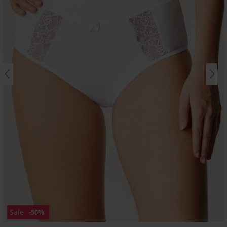
Sale
-50%