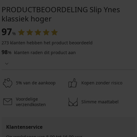
PRODUCTBEOORDELING Slip Ynes
klassiek hoger
97
%
273 klanten hebben het product beoordeeld
-20 % BRA20
98
%
klanten raden dit product aan
4,7
Katoenen
5% van de aankoop
Kopen zonder risico
beha
Anastasia
onverstevigd
Voordelige
48,99
Slimme maattabel
verzendkosten
€
39,19
€
code
Klantenservice
BRA20
Op werkdagen van 8.00 tot 16.00 uur