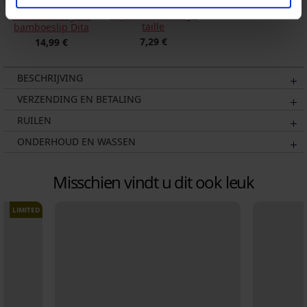
Slip Elisa met hoge
Klassieke hogere
taille
bamboeslip Dita
7,29 €
14,99 €
BESCHRIJVING
VERZENDING EN BETALING
RUILEN
ONDERHOUD EN WASSEN
Misschien vindt u dit ook leuk
LIMITED