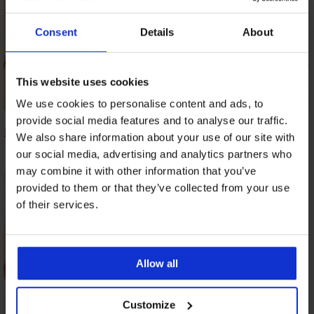
Consent
Details
About
This website uses cookies
We use cookies to personalise content and ads, to
Klassieke slip My
Klassieke slip
Klassieke slip My
provide social media features and to analyse our traffic.
Pizzo met hoge taille
Bamboo Nature met
Pizzo I met hoge
We also share information about your use of our site with
hoge taille
taille
9,29 €
our social media, advertising and analytics partners who
19,99 €
10,99 €
may combine it with other information that you’ve
provided to them or that they’ve collected from your use
of their services.
Allow all
Customize