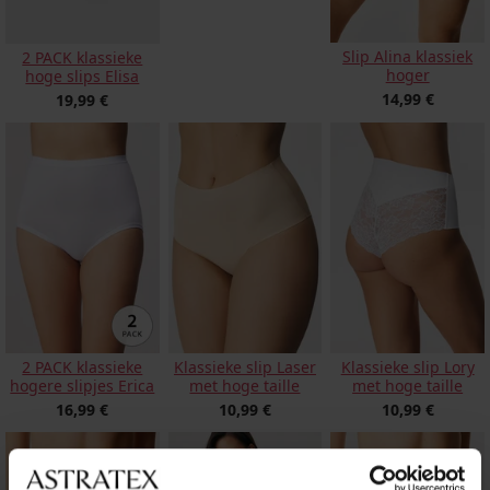
Slip Alina klassiek
2 PACK klassieke
hoger
hoge slips Elisa
14,99 €
19,99 €
2 PACK klassieke
Klassieke slip Laser
Klassieke slip Lory
hogere slipjes Erica
met hoge taille
met hoge taille
16,99 €
10,99 €
10,99 €