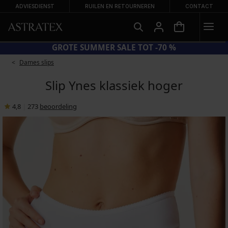
ADVIESDIENST
RUILEN EN RETOURNEREN
CONTACT
CODE BRA20 = BH'S -20%
Dames slips
Slip Ynes klassiek hoger
4,8
|
273
beoordeling