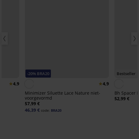
-20% BRA20
Bestseller
4,9
4,9
Minimizer Siluette Lace Nature niet-
B
voorgevormd
52,99 €
57,99 €
46,39 €
code:
BRA20