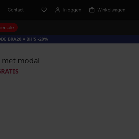
n
Contact
Inloggen
Winkelwagen
ersale
DE BRA20 = BH'S -20%
ce met modal
GRATIS