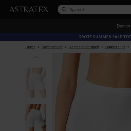
Dames
GROTE SUMMER SALE TOT
Home
Damesmode
Dames ondergoed
Dames slips