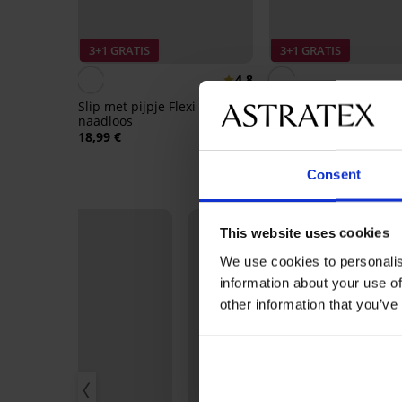
3+1 GRATIS
3+1 GRATIS
4,8
Slip met pijpje Flexi
Boxershort Sarah met
naadloos
18,99 €
18,99 €
Consent
This website uses cookies
We use cookies to personalis
information about your use of
other information that you’ve