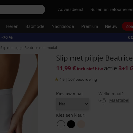
Zoeken
Adviesdienst
Ruilen en retournere
Heren
Badmode
Nachtmode
Premium
Nieuw
Zom
 -70 %
CO
Slip met pijpje Beatrice met modal
Slip met pijpje Beatri
11,99 €
actie
3+1 
inclusief btw
4,9
|
507
beoordeling
Kies uw maat
Welke maat?
Maattabel
Kies een kleur: