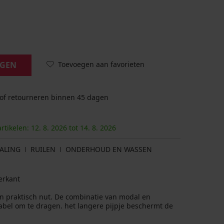
Toevoegen aan favorieten
AGEN
 of retourneren binnen 45 dagen
artikelen:
12. 8.
2026
tot
14. 8.
2026
ALING
RUILEN
ONDERHOUD EN WASSEN
erkant
n praktisch nut. De combinatie van modal en
bel om te dragen. het langere pijpje beschermt de