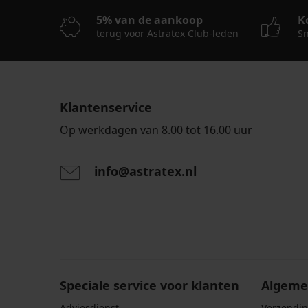
Boxershort
Boxershort
5% van de aankoop
K
Carter
Bamboo
terug voor Astratex Club-leden
Sn
met
Nature
modal
20,99
8,09
€
€
actie
actie
3+1
Klantenservice
3+1
GRATIS
GRATIS
Op werkdagen van 8.00 tot 16.00 uur
info@astratex.nl
Door het invoeren van je e-mailadres ga je akkoord
persoonsgegevens in overeenstemming met de voo
persoonsgegevens
.
Speciale service voor klanten
Algeme
Adviesdienst
Verzendin