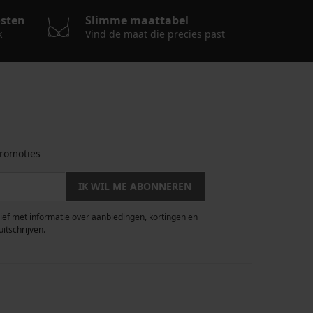
osten
Slimme maattabel
k
Vind de maat die precies past
romoties
IK WIL ME ABONNEREN
rief met informatie over aanbiedingen, kortingen en
uitschrijven.