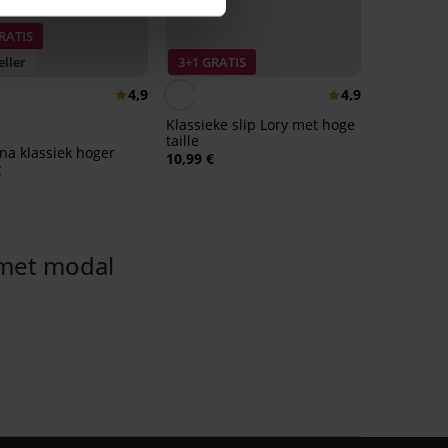
RATIS
eller
3+1 GRATIS
4,9
4,9
Klassieke slip Lory met hoge
taille
ina klassiek hoger
10,99 €
€
met modal