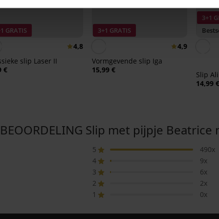
3+1 G
+1 GRATIS
3+1 GRATIS
Bests
4,8
4,9
sieke slip Laser II
Vormgevende slip Iga
9 €
15,99 €
Slip Al
14,99 
EOORDELING Slip met pijpje Beatrice 
5
490x
4
9x
3
6x
2
2x
1
0x