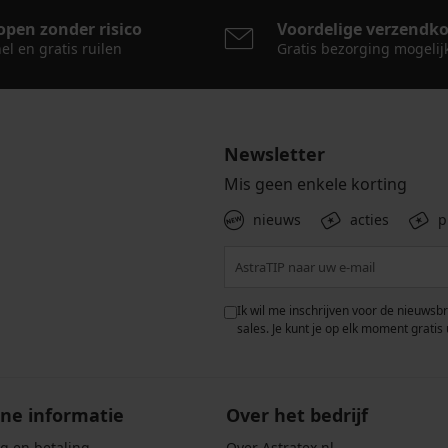
open zonder risico
Voordelige verzendk
el en gratis ruilen
Gratis bezorging mogelij
Newsletter
Mis geen enkele korting
nieuws
acties
p
 met de verwerking van
Ik wil me inschrijven voor de nieuwsb
rwaarden voor de
bescherming van
sales. Je kunt je op elk moment gratis 
ne informatie
Over het bedrijf
g en betaling
Over Astratex.nl