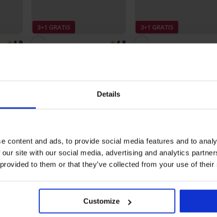
3+1 GRATIS
3+1 GRATIS
4,9
4,8
 kant
Slip met pijpje Invisible
Boxershort Bamboo Natu
20,99 €
20,99 €
Details
Ontdek vergelijkbare stukken
e content and ads, to provide social media features and to analy
 our site with our social media, advertising and analytics partn
 provided to them or that they’ve collected from your use of their
Customize