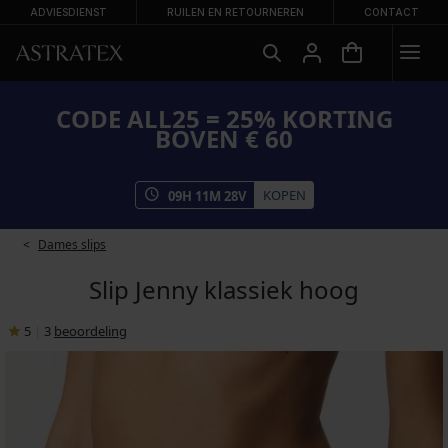
ADVIESDIENST
RUILEN EN RETOURNEREN
CONTACT
CODE ALL25 = 25% KORTING
BOVEN € 60
KOPEN
09
H
11
M
28
V
Dames slips
Slip Jenny klassiek hoog
5
|
3
beoordeling