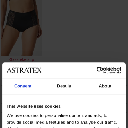
Klassieke slip
Evolution met
verhoogde taille
26,99 €
Consent
Details
About
BESCHRIJVING
VERZENDING EN BETALING
This website uses cookies
RUILEN
We use cookies to personalise content and ads, to
ONDERHOUD EN WASSEN
provide social media features and to analyse our traffic.