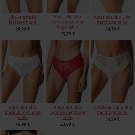
Klassieke slip
Slip Anastasia
Klassieke slip Evia
Caressence met
klassiek hoog
met hoge taille
hoge taille
20,99 €
24,79 €
23,79 €
Klassieke slip
Klassieke slip
Klassieke slip Millie
Mariluz met hoge
Cynthia met hoge
met hoge taille
taille
taille
36,99 €
16,99 €
23,09 €