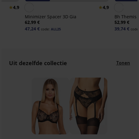
4,9
4,9
Minimizer Spacer 3D Gia
Bh Themis 
62,99 €
52,99 €
47,24 €
39,74 €
code:
ALL25
code
Uit dezelfde collectie
Tonen