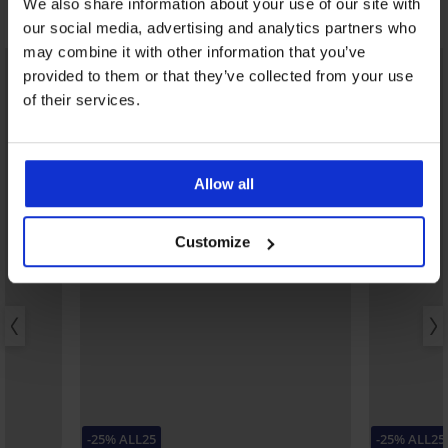
We also share information about your use of our site with
Misschien vindt u dit ook leuk
our social media, advertising and analytics partners who
may combine it with other information that you’ve
provided to them or that they’ve collected from your use
of their services.
Allow all
Customize
-25% ALL25
-25% ALL25