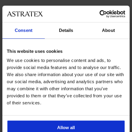
Populairste merken
Avanua
Consent
Details
About
Meest gekochte kleuren
zwart
This website uses cookies
Meest gekochte maten
We use cookies to personalise content and ads, to
S
L
XXL
provide social media features and to analyse our traffic.
We also share information about your use of our site with
our social media, advertising and analytics partners who
may combine it with other information that you’ve
5% van de aankoop
Kopen zonder risico
provided to them or that they’ve collected from your use
of their services.
Voordelige
Slimme maattabel
verzendkosten
Allow all