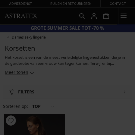
ADVIESDIENST
RUILEN EN RETOURNEREN
CONTACT
GROTE SUMMER SALE TOT -70 %
Dames sexy lingerie
Korsetten
Het korset is een van de meest verleidelijke lingeriestukken die je in
de garderobe van een vrouw kan tegenkomen. Terwijl er bij
historische korsetten weinig sprake was van comfort, zijn moderne
Meer tonen
korsetten ontworpen om het vrouwelijk lichaam te respecteren, het
te ondersteunen en er zo comfortabel mogelijk voor te zijn. In ons
assortiment vind je sexy korsetten van kant en satijn met
FILTERS
kousenbanden, maar ook corrigerende modellen die de taille
afslanken en accentueren. Dit geeft je figuur een aantrekkelijke
zandlopervorm.
Sorteren op:
TOP