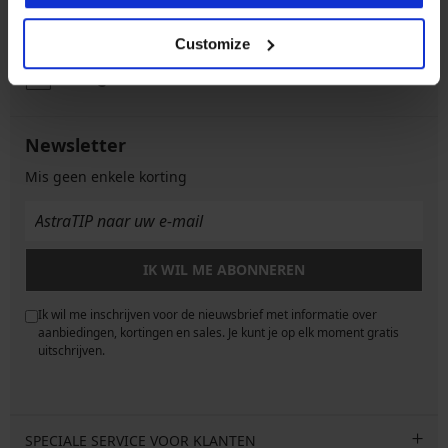
Klantenservice
Op werkdagen van 8.00 tot 16.00 uur
Customize
info@astratex.nl
Newsletter
Mis geen enkele korting
IK WIL ME ABONNEREN
Ik wil me inschrijven voor de nieuwsbrief met informatie over
e
aanbiedingen, kortingen en sales. Je kunt je op elk moment gratis
uitschrijven.
SPECIALE SERVICE VOOR KLANTEN