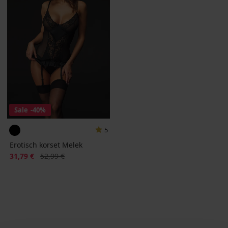
Sale
-40%
5
Erotisch korset Melek
Korting
Oorspronkelijke prijs
31,79 €
52,99 €