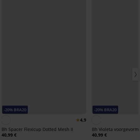
-20% BRA20
-20% BRA20
4,9
Bh Spacer Flexicup Dotted Mesh II
Bh Violeta voorgevor
40,99 €
40,99 €