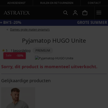
ADVIESDIENST
RUILEN EN RETOURNEREN
CONTACT
CODE BRA20 = BH'S -20%
Dames grote maten pyjama’s
Pyjamatop HUGO Unite
5
|
1
beoordeling
PREMIUM
Sale
-50%
Sorry, dit product is momenteel uitverkocht.
Gelijkaardige producten