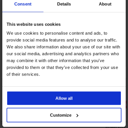
Consent
Details
About
This website uses cookies
We use cookies to personalise content and ads, to
provide social media features and to analyse our traffic.
We also share information about your use of our site with
our social media, advertising and analytics partners who
may combine it with other information that you’ve
provided to them or that they’ve collected from your use
of their services.
3+1 GRATIS
Allow all
Bestseller
Korting -50
4,9
5
Customize
evormd
Sneldrogend
Flowerkiss