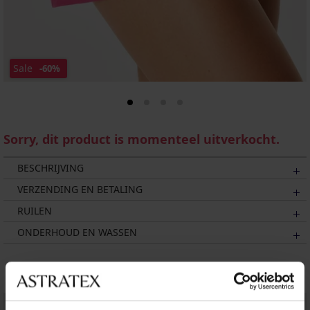
Sale
-60%
Sorry, dit product is momenteel uitverkocht.
BESCHRIJVING
VERZENDING EN BETALING
RUILEN
ONDERHOUD EN WASSEN
Misschien vindt u dit ook leuk