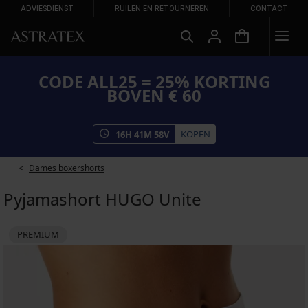
ADVIESDIENST
RUILEN EN RETOURNEREN
CONTACT
CODE ALL25 = 25% KORTING
BOVEN € 60
KOPEN
16
H
41
M
58
V
Dames boxershorts
Pyjamashort HUGO Unite
PREMIUM