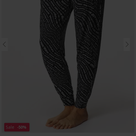
Sale
-50%