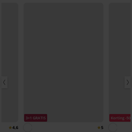
3+1 GRATIS
Korting -50
4,6
5