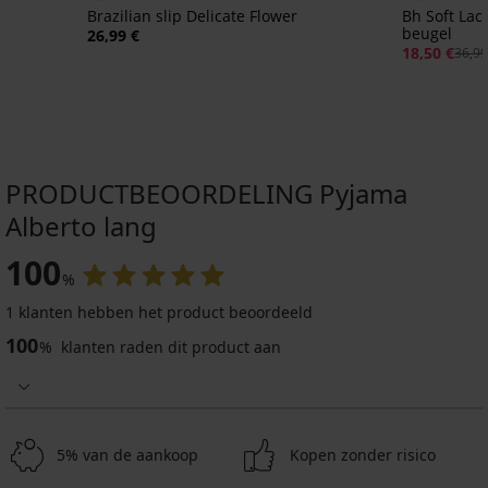
Brazilian slip Delicate Flower
Bh Soft Lac
beugel
26,99 €
18,50 €
36,99
PRODUCTBEOORDELING Pyjama
Alberto lang
100
%
1 klanten hebben het product beoordeeld
100
%
klanten raden dit product aan
5% van de aankoop
Kopen zonder risico