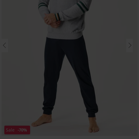
Sale
-70%