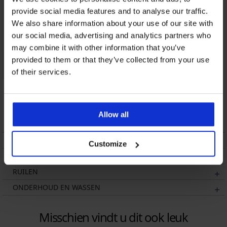
provide social media features and to analyse our traffic.
We also share information about your use of our site with
our social media, advertising and analytics partners who
may combine it with other information that you’ve
provided to them or that they’ve collected from your use
of their services.
Katoenen pyjama
Katoenen pyjama
JACK AND JONES
MEN-A Navy lang
JACFlorence lang
39,89 €
40,99 €
Allow all
BESCHRIJVING
Customize
VERZENDING EN BETALING
RUILEN
ONDERHOUD EN WASSEN
Misschien vindt u dit ook leuk