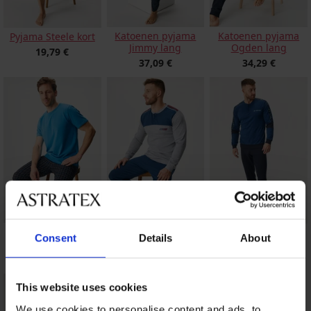
Katoenen pyjama
Katoenen pyjama
Pyjama Steele kort
Jimmy lang
Ogden lang
19,79 €
37,09 €
34,29 €
Katoenen pyjama
Katoenen pyjama
Katoenen pyjama
Consent
Details
About
Falcon lang
Bjorn lang
Estrado lang
37,09 €
38,49 €
34,29 €
This website uses cookies
We use cookies to personalise content and ads, to