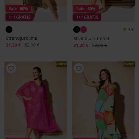
Sale
-60%
Sale
-60%
1+1 GRATIS
1+1 GRATIS
4,9
Strandjurk Ima
Strandjurk Ima II
Korting
Oorspronkelijke prijs
21,20 €
52,99 €
Korting
Oorspronkelijke prijs
21,20 €
52,99 €
LIMITED
LIMITED