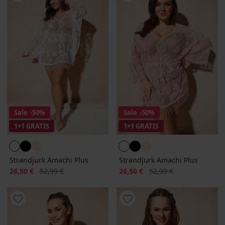
Sale
-50%
Sale
-50%
1+1 GRATIS
1+1 GRATIS
Strandjurk Amachi Plus
Strandjurk Amachi Plus
Korting
Oorspronkelijke prijs
Korting
Oorspronkelijke prijs
26,50 €
52,99 €
26,50 €
52,99 €