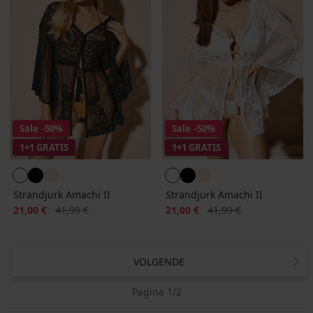
Sale
-50%
Sale
-50%
1+1 GRATIS
1+1 GRATIS
Strandjurk Amachi II
Strandjurk Amachi II
Korting
Oorspronkelijke prijs
Korting
Oorspronkelijke prijs
21,00 €
41,99 €
21,00 €
41,99 €
VOLGENDE
Pagina 1/2