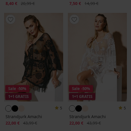
Korting
Oorspronkelijke prijs
Korting
Oorspronkelijke prijs
8,40 €
20,99 €
7,50 €
14,99 €
Sale
-50%
Sale
-50%
1+1 GRATIS
1+1 GRATIS
5
5
Strandjurk Amachi
Strandjurk Amachi
Korting
Oorspronkelijke prijs
Korting
Oorspronkelijke prijs
22,00 €
43,99 €
22,00 €
43,99 €