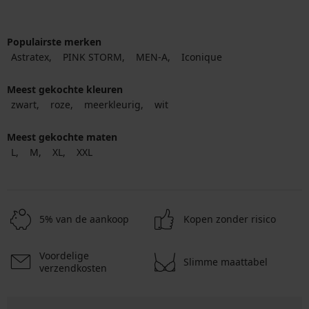
Populairste merken
Astratex
PINK STORM
MEN-A
Iconique
Meest gekochte kleuren
zwart
roze
meerkleurig
wit
Meest gekochte maten
L
M
XL
XXL
5% van de aankoop
Kopen zonder risico
Voordelige
Slimme maattabel
verzendkosten