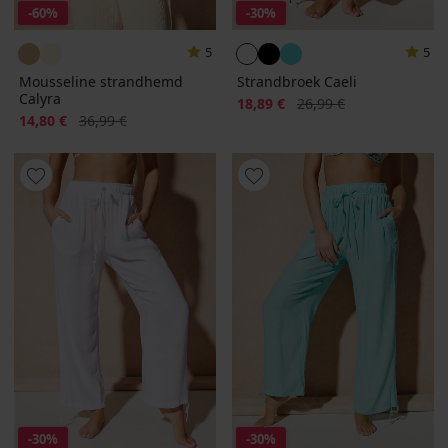
-60%
-30%
5
5
Mousseline strandhemd
Strandbroek Caeli
Calyra
Korting
Oorspronkelijke prijs
18,89 €
26,99 €
Korting
Oorspronkelijke prijs
14,80 €
36,99 €
-30%
-30%