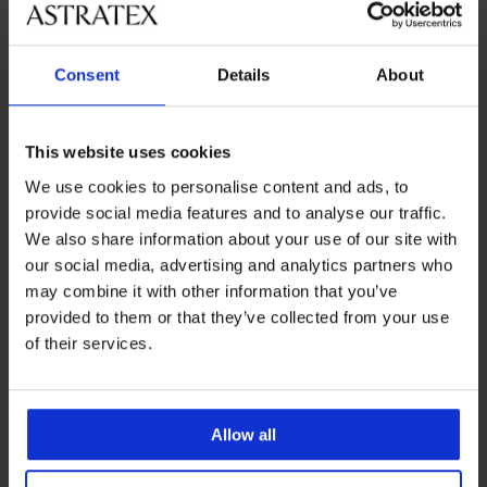
Zwemshirt MEN-A SURF
Strandjurk Jeaynne Black
Korting
Oorspronkelijke prijs
12,49 €
24,99 €
Korting
Oorspronkelijke prijs
31,79 €
52,99 €
Consent
Details
About
LIMITED
LIMITED
This website uses cookies
We use cookies to personalise content and ads, to
provide social media features and to analyse our traffic.
We also share information about your use of our site with
our social media, advertising and analytics partners who
may combine it with other information that you’ve
provided to them or that they’ve collected from your use
of their services.
-40%
-40%
Allow all
PREMIUM
PREMIUM