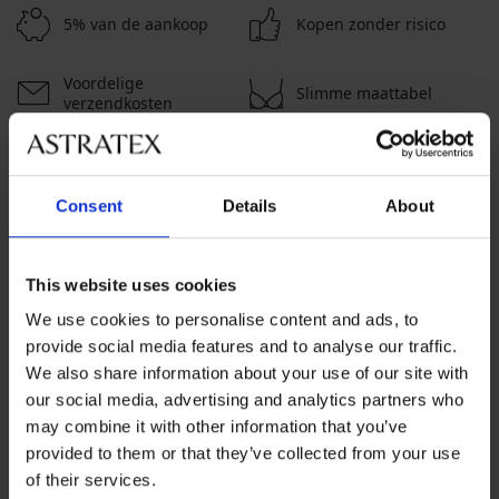
5% van de aankoop
Kopen zonder risico
Voordelige
Slimme maattabel
verzendkosten
Klantenservice
Consent
Details
About
Op werkdagen van 8.00 tot 16.00 uur
info@astratex.nl
This website uses cookies
We use cookies to personalise content and ads, to
Newsletter
provide social media features and to analyse our traffic.
Mis geen enkele korting
We also share information about your use of our site with
our social media, advertising and analytics partners who
may combine it with other information that you’ve
provided to them or that they’ve collected from your use
IK WIL ME ABONNEREN
of their services.