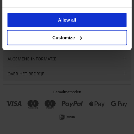
Ik wil me inschrijven voor de nieuwsbrief met informatie over
e
aanbiedingen, kortingen en sales. Je kunt je op elk moment gratis
uitschrijven.
Allow all
Customize
SPECIALE SERVICE VOOR KLANTEN
ALGEMENE INFORMATIE
OVER HET BEDRIJF
Betaalmethoden