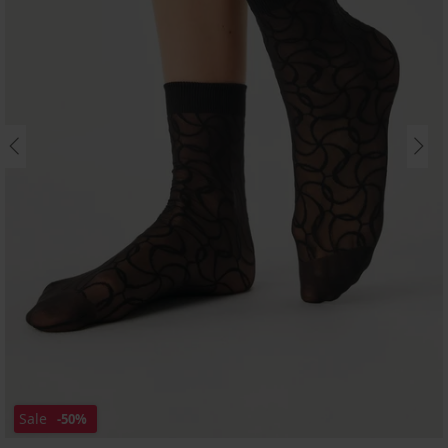
Sale
-50%