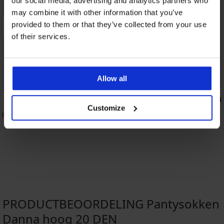
our social media, advertising and analytics partners who
may combine it with other information that you’ve
provided to them or that they’ve collected from your use
of their services.
Allow all
3+1 GRATIS
4,8
4,4
Customize
 niet-voorgevormd
Klassieke slip Bamboo Nature
19,99 €
0
PRODUCTBEOORDELING Pantysokken
Danna hoog 20 DEN