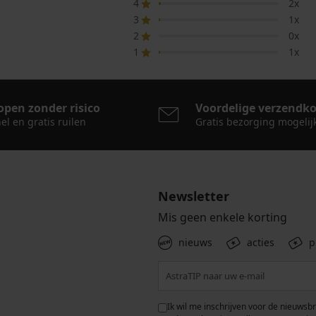
4
2x
3
1x
2
0x
1
1x
open zonder risico
Voordelige verzendk
el en gratis ruilen
Gratis bezorging mogelij
Newsletter
Mis geen enkele korting
nieuws
acties
p
 met de verwerking van
Ik wil me inschrijven voor de nieuwsb