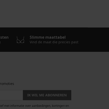
osten
Slimme maattabel
k
Vind de maat die precies past
romoties
IK WIL ME ABONNEREN
rief met informatie over aanbiedingen, kortingen en