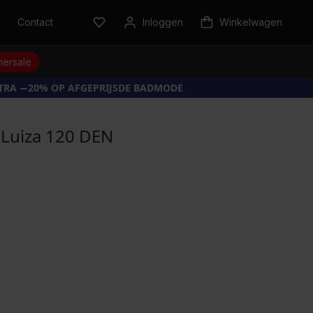
n
Contact
Inloggen
Winkelwagen
ersale
XTRA −20% OP AFGEPRIJSDE BADMODE
 Luiza 120 DEN