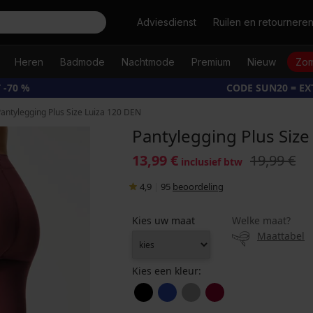
Zoeken
Adviesdienst
Ruilen en retournere
Heren
Badmode
Nachtmode
Premium
Nieuw
Zom
 -70 %
CODE SUN20 = E
antylegging Plus Size Luiza 120 DEN
Pantylegging Plus Size
13,99 €
19,99 €
inclusief btw
4,9
|
95
beoordeling
Kies uw maat
Welke maat?
Maattabel
Kies een kleur: