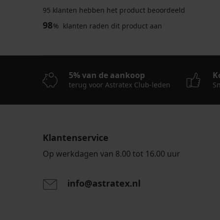
95 klanten hebben het product beoordeeld
98
%
klanten raden dit product aan
5% van de aankoop
K
terug voor Astratex Club-leden
Sn
Klantenservice
Op werkdagen van 8.00 tot 16.00 uur
info@astratex.nl
Door het invoeren van je e-mailadres ga je akkoord