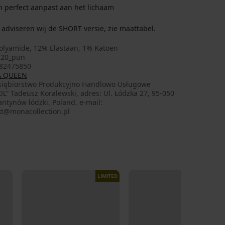
ich perfect aanpast aan het lichaam
adviseren wij de SHORT versie, zie maattabel.
olyamide, 12% Elastaan, 1% Katoen
120_pun
82475850
 QUEEN
siębiorstwo Produkcyjno Handlowo Usługowe
L” Tadeusz Koralewski, adres: Ul. Łódzka 27, 95-050
ntynów łódzki, Poland, e-mail:
kt@monacollection.pl
LIMITED