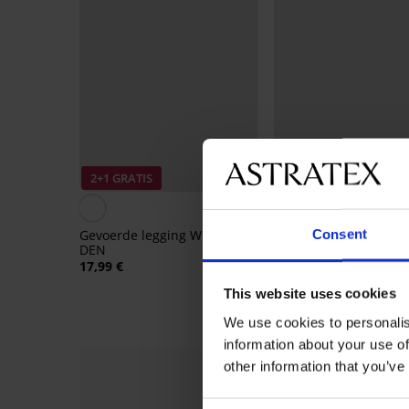
Sale
2+1 GRATIS
Korting -30%
4,9
Consent
Gevoerde legging Winter 200
Dames short tegen
DEN
schurende bovenbene
Size
17,99 €
10,49 €
14,99 €
This website uses cookies
We use cookies to personalis
information about your use of
other information that you’ve