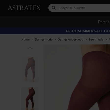
Dames
GROTE SUMMER SALE TOT
Home
Damesmode
Dames ondergoed
Beenmode
P