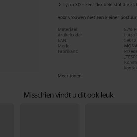
Lycra 3D – zeer flexibele stof die z
Voor vrouwen met een kleiner postuur 
Materiaal
87% P
Artikelcode
Luiza
EAN
59012
Merk
MONA
Fabrikant
Przed
„TESPO
Konsta
konta
Meer tonen
Misschien vindt u dit ook leuk