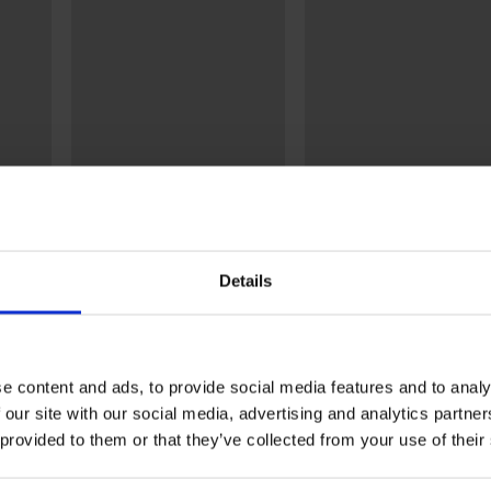
2+1 GRATIS
2+1 GRATIS
4,8
4,9
Details
Panty Blues 70 DEN
Panty PLUS SIZE Positive
n Plus
Micro 70 DEN
12,99 €
17,99 €
e content and ads, to provide social media features and to analy
 our site with our social media, advertising and analytics partn
 provided to them or that they’ve collected from your use of their
Uit dezelfde collectie