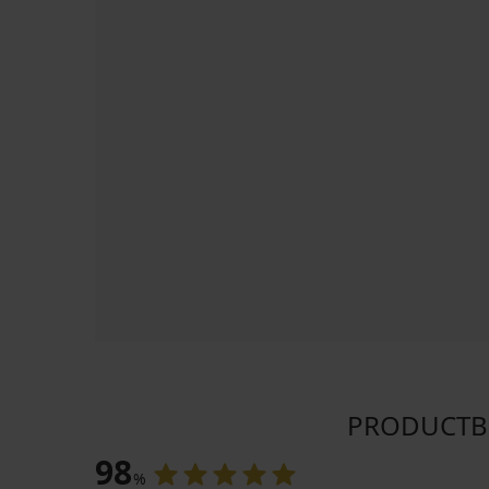
PRODUCTBEO
98
%