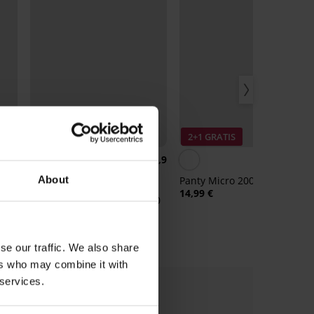
Korting -30%
2+1 GRATIS
4,8
4,9
4,
About
Panty Micro 200 DEN
14,99 €
Panty Plus Size Elizabeth 70
DEN
14,69 €
20,99 €
se our traffic. We also share
ers who may combine it with
 services.