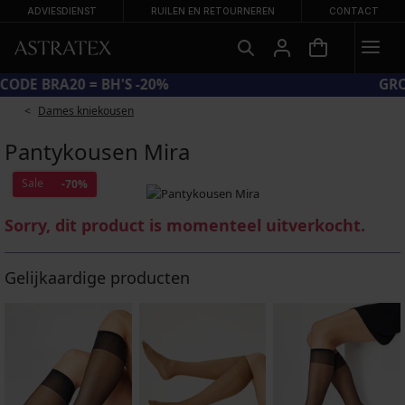
ADVIESDIENST
RUILEN EN RETOURNEREN
CONTACT
CODE BRA20 = BH'S -20%
Dames kniekousen
Pantykousen Mira
Sale
-70%
Sorry, dit product is momenteel uitverkocht.
Gelijkaardige producten