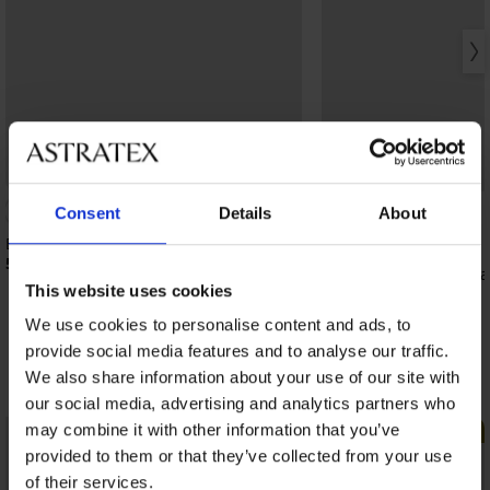
Bestseller
Bestseller
4,9
Consent
Details
About
Bh Spacer Delicate Flower
52,99 €
Bh Spacer 3D Lady Gr
This website uses cookies
62,99 €
We use cookies to personalise content and ads, to
provide social media features and to analyse our traffic.
Ontdek vergelijkbare stukken
We also share information about your use of our site with
our social media, advertising and analytics partners who
may combine it with other information that you’ve
LIMITED
provided to them or that they’ve collected from your use
of their services.