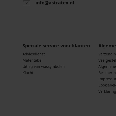
info@astratex.nl
Door het invoeren van je e-mailadres ga je akkoord
persoonsgegevens in overeenstemming met de voo
persoonsgegevens
.
Speciale service voor klanten
Algeme
Adviesdienst
Verzendin
Matentabel
Veelgeste
Uitleg van wassymbolen
Algemene
Klacht
Bescherm
Impress
Cookiebel
Verklarin