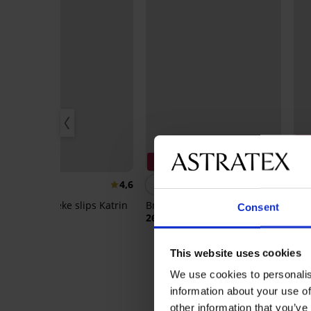
3
3+1 GRATIS
3+1 GRATIS
Be
4,6
5
3PACK klassieke slips Katrin
Brazilian slip Delicate Flower
Consent
17,99 €
26,99 €
Bra
Ne
26,
This website uses cookies
We use cookies to personalis
information about your use of
other information that you’ve