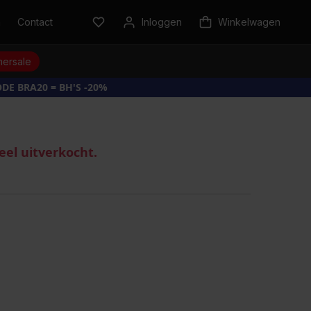
n
Contact
Inloggen
Winkelwagen
ersale
DE BRA20 = BH'S -20%
eel uitverkocht.