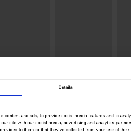
+1 GRATIS
3+1 GRATIS
stseller
Bestseller
-20%
5
4,9
Brazilian slip DIVA by IVA
Minimi
Details
Nature
20,99 €
zilian slip Lady Grace
57,99 
w
46,39 
99 €
e content and ads, to provide social media features and to analy
 our site with our social media, advertising and analytics partn
 provided to them or that they’ve collected from your use of their