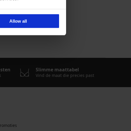
y
Allow all
osten
Slimme maattabel
k
Vind de maat die precies past
romoties