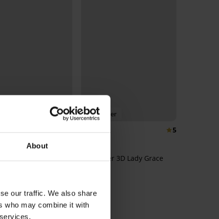
 BRA20
Bestseller
5
5
zer Siluette Lace
About
 niet-voorgevormd
Bh Spacer 3D Lady Grace
€
New
€
code:
BRA20
62,99 €
se our traffic. We also share
ers who may combine it with
 services.