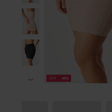
Sale
-40%