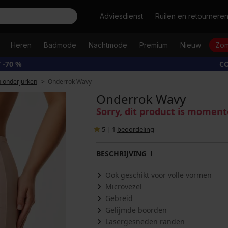
Zoeken
Adviesdienst
Ruilen en retournere
Heren
Badmode
Nachtmode
Premium
Nieuw
Zom
 -70 %
CO
 onderjurken
Onderrok Wavy
Onderrok Wavy
Sorry, dit product is moment
5
|
1
beoordeling
BESCHRIJVING
Ook geschikt voor volle vormen
Microvezel
Gebreid
Gelijmde boorden
Lasergesneden randen