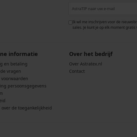
 met de verwerking van
Ik wil me inschrijven voor de nieuwsb
rwaarden voor de
bescherming van
sales. Je kunt je op elk moment gratis 
ne informatie
Over het bedrijf
g en betaling
Over Astratex.nl
lde vragen
Contact
 voorwaarden
ing persoonsgegevens
um
eid
g over de toegankelijkheid