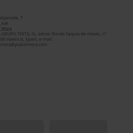
olyamide, 7
_suk
l Mora
 GRUPO TEXTIL SL, adres: Ronda Sequia de meses, nº
800 Valencia, Spain, e-mail:
lmora@ysabelmora.com