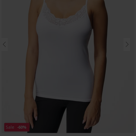
Sale
-60%