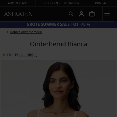
ADVIESDIENST
RUILEN EN RETOURNEREN
CONTACT
CODE BRA20 = BH'S -20%
Dames onderhemden
Onderhemd Bianca
4,8
|
49
beoordeling