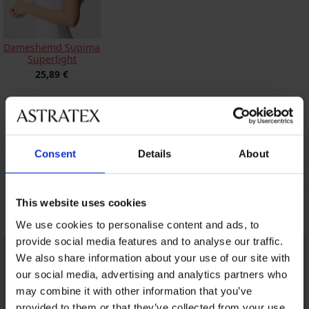
Dameshemd Supima
Superlight
25,89 €
BESCHRIJVING
VERZENDING EN BETALING
RUILEN
Consent
Details
About
ONDERHOUD EN WASSEN
This website uses cookies
Misschien vindt u dit ook leuk
We use cookies to personalise content and ads, to
provide social media features and to analyse our traffic.
We also share information about your use of our site with
our social media, advertising and analytics partners who
may combine it with other information that you’ve
provided to them or that they’ve collected from your use