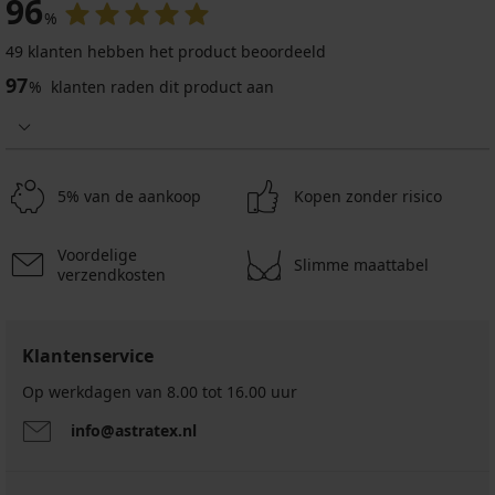
96
%
49 klanten hebben het product beoordeeld
Sale
-70%
97
%
klanten raden dit product aan
4,9
Katoenen
dames
5% van de aankoop
Kopen zonder risico
T-
shirt
Fabia
Voordelige
6,90
Slimme maattabel
verzendkosten
€
22,99
€
Klantenservice
Op werkdagen van 8.00 tot 16.00 uur
info@astratex.nl