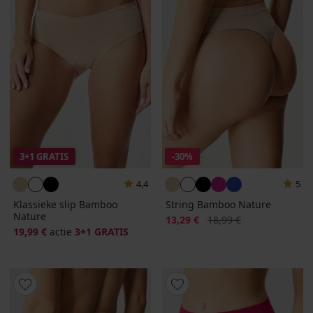
3+1 GRATIS
-30%
4,4
5
Klassieke slip Bamboo
String Bamboo Nature
Nature
Korting
Oorspronkelijke prijs
13,29 €
18,99 €
19,99 €
actie
3+1 GRATIS