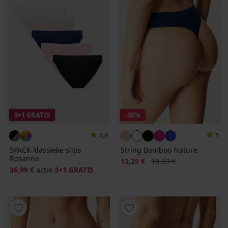
3+1 GRATIS
-30%
4,8
5
5PACK klassieke slips
String Bamboo Nature
Rosanne
Korting
Oorspronkelijke prijs
13,29 €
18,99 €
36,99 €
actie
3+1 GRATIS