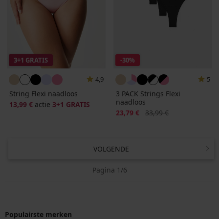
3+1 GRATIS
-30%
4,9
5
String Flexi naadloos
3 PACK Strings Flexi
naadloos
13,99 €
actie
3+1 GRATIS
Korting
Oorspronkelijke prijs
23,79 €
33,99 €
VOLGENDE
Pagina 1/6
Populairste merken