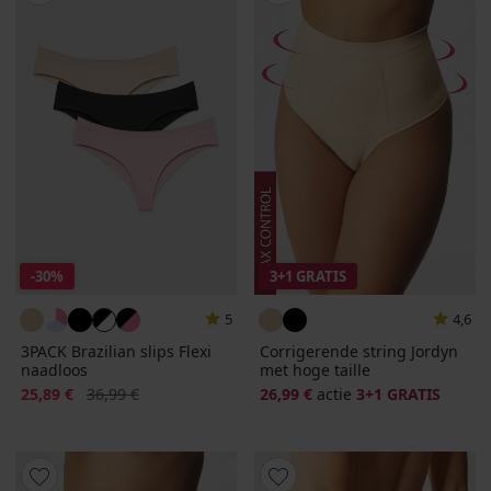
-30%
3+1 GRATIS
5
4,6
3PACK Brazilian slips Flexi
Corrigerende string Jordyn
naadloos
met hoge taille
Korting
Oorspronkelijke prijs
25,89 €
36,99 €
26,99 €
actie
3+1 GRATIS