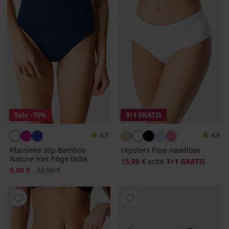
Sale
-70%
3+1 GRATIS
4,5
4,9
Klassieke slip Bamboo
Hipsters Flexi naadloos
Nature met hoge taille
15,99 €
actie
3+1 GRATIS
Korting
Oorspronkelijke prijs
6,90 €
22,99 €