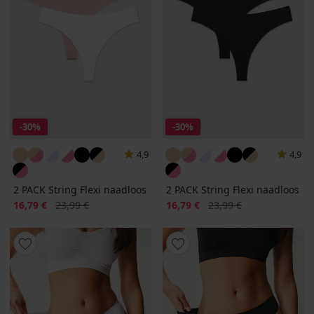
-30%
-30%
4,9
4,9
2 PACK String Flexi naadloos
2 PACK String Flexi naadloos
Korting
Oorspronkelijke prijs
Korting
Oorspronkelijke prijs
16,79 €
23,99 €
16,79 €
23,99 €