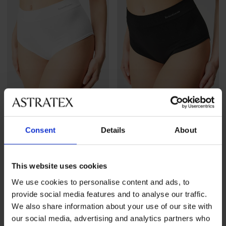
3+1 GRATIS
3+1 GRATIS
Consent
Details
About
4,6
4,6
BESTSELLER
BESTSELLER
This website uses cookies
Klassieke slip Bamboo
Klassieke slip Bamboo
Nature met hoge taille
Nature met hoge taille
We use cookies to personalise content and ads, to
19,99 €
actie
3+1 GRATIS
19,99 €
actie
3+1 GRATIS
provide social media features and to analyse our traffic.
We also share information about your use of our site with
our social media, advertising and analytics partners who