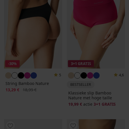
-30%
3+1 GRATIS
5
4,6
String Bamboo Nature
BESTSELLER
Korting
Oorspronkelijke prijs
13,29 €
18,99 €
Klassieke slip Bamboo
Nature met hoge taille
19,99 €
actie
3+1 GRATIS