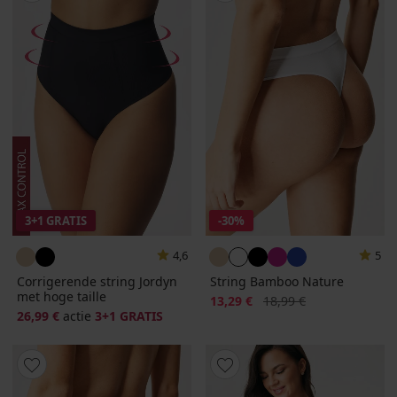
3+1 GRATIS
-30%
4,6
5
Corrigerende string Jordyn
String Bamboo Nature
met hoge taille
Korting
Oorspronkelijke prijs
13,29 €
18,99 €
26,99 €
actie
3+1 GRATIS