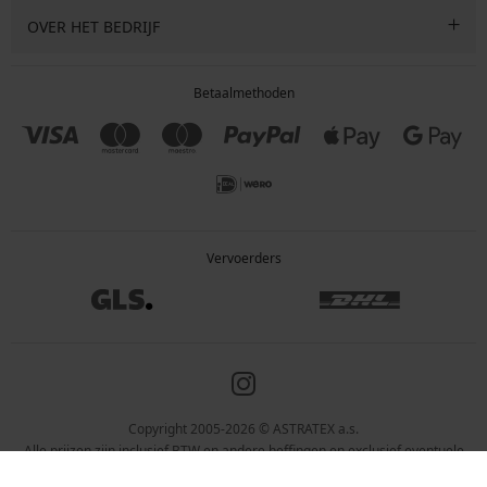
OVER HET BEDRIJF
Betaalmethoden
Vervoerders
Copyright 2005-2026 © ASTRATEX a.s.
Alle prijzen zijn inclusief BTW en andere heffingen en exclusief eventuele
verzendkosten en servicekosten.