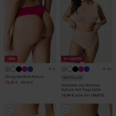
-30%
3+1 GRATIS
5
4,6
String Bamboo Nature
BESTSELLER
Korting
Oorspronkelijke prijs
13,29 €
18,99 €
Klassieke slip Bamboo
Nature met hoge taille
19,99 €
actie
3+1 GRATIS