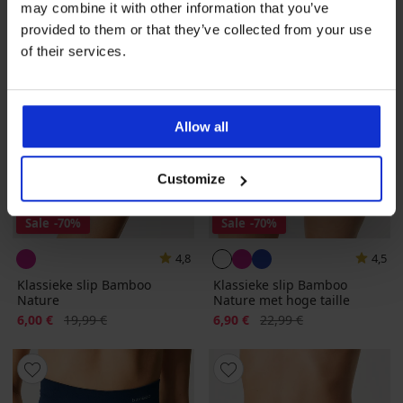
may combine it with other information that you’ve
provided to them or that they’ve collected from your use
of their services.
Allow all
Customize
Sale
-70%
Sale
-70%
4,8
4,5
Klassieke slip Bamboo
Klassieke slip Bamboo
Nature
Nature met hoge taille
Korting
Oorspronkelijke prijs
Korting
Oorspronkelijke prijs
6,00 €
19,99 €
6,90 €
22,99 €