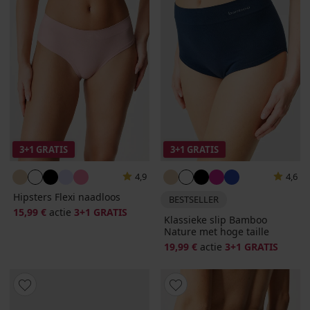
3+1 GRATIS
3+1 GRATIS
4,9
4,6
Hipsters Flexi naadloos
BESTSELLER
15,99 €
actie
3+1 GRATIS
Klassieke slip Bamboo
Nature met hoge taille
19,99 €
actie
3+1 GRATIS