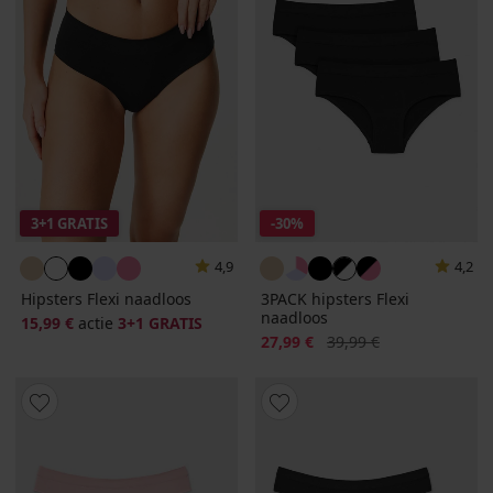
3+1 GRATIS
-30%
4,9
4,2
Hipsters Flexi naadloos
3PACK hipsters Flexi
naadloos
15,99 €
actie
3+1 GRATIS
Korting
Oorspronkelijke prijs
27,99 €
39,99 €