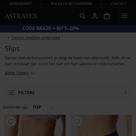
ADVIESDIENST
RUILEN EN RETOURNEREN
CONTACT
CODE BRA20 = BH'S -20%
Dames naadloos ondergoed
Slips
Samen met de beha vormt je slipje de basis van elke outfit. Zelfs als ze
niet zichtbaar zijn, loont het niet om hun selectie te onderschatten.
Het ideale slipje is een slipje dat zo goed past dat je bijna niet merkt
Meer tonen
dat je het draagt. Terwijl sommige vrouwen de voorkeur geven aan
een hogere snit, geven anderen de voorkeur aan kanten, Braziliaanse
of Franse slipjes. Ook de keuze van het materiaal is belangrijk, en
FILTERS
daarom vind je zowel slipjes van natuurlijk katoen en van
bamboevezels als modellen van moderne synthetische materialen die
je zullen overtuigen door hun zachtheid.
Sorteren op:
TOP