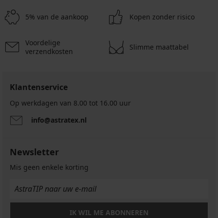
niet-
onverstevigd
voorgevormd
zonder
5% van de aankoop
Kopen zonder risico
beugels
24,49
44,99
€
€
Voordelige
34,99
Slimme maattabel
verzendkosten
€
Klantenservice
Op werkdagen van 8.00 tot 16.00 uur
info@astratex.nl
Newsletter
Mis geen enkele korting
IK WIL ME ABONNEREN