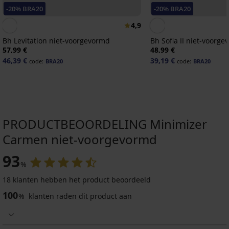
-20% BRA20
-20% BRA20
4,9
Bh Levitation niet-voorgevormd
Bh Sofia II niet-voorg
57,99 €
48,99 €
46,39 €
39,19 €
code:
BRA20
code:
BRA20
PRODUCTBEOORDELING Minimizer
Carmen niet-voorgevormd
-30%
93
%
4,8
4,7
18 klanten hebben het product beoordeeld
100
%
klanten raden dit product aan
Bh
Beha
Philippa
Danuta
III
578