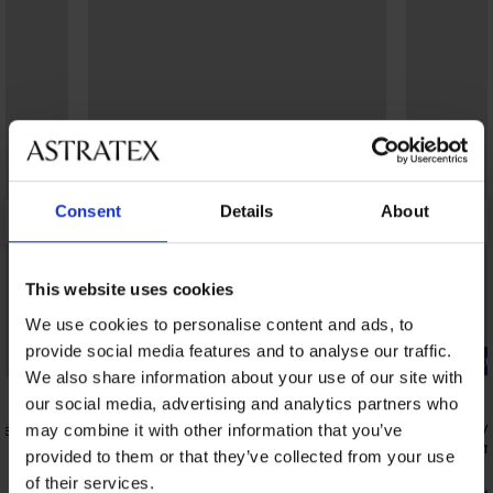
Consent
Details
About
This website uses cookies
We use cookies to personalise content and ads, to
provide social media features and to analyse our traffic.
Bestseller
-20% BRA2
We also share information about your use of our site with
4,2
5
our social media, advertising and analytics partners who
et-
Minimizer Triumph Wild Gardenia
DAILY by IV
may combine it with other information that you’ve
Florale Tai niet-voorgevormd
voorgevorm
provided to them or that they’ve collected from your use
66,99 €
52,99 €
of their services.
42,39 €
code