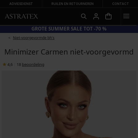
ADVIESDIENST
RUILEN EN RETOURNEREN
CONTACT
E SUN20 = EXTRA −20% OP AFGEPRIJSDE BADMODE
Niet-voorgevormde bh's
Minimizer Carmen niet-voorgevormd
4,6
|
18
beoordeling