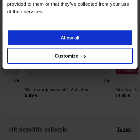
provided to them or that they’ve collected from your use
of their services.
Allow all
Customize
3+1 GRATIS
5
5
Wasmandje voor bh’s Astratex
Slip Anasta
9,89 €
14,99 €
Uit dezelfde collectie
Tonen