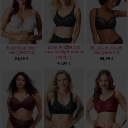
Beha Anežka 579
Bh Jeanne niet-
Bh Michelle niet-
onverstevigd zonder
voorgevormd
voorgevormd
beugels
54,99 €
56,99 €
40,99 €