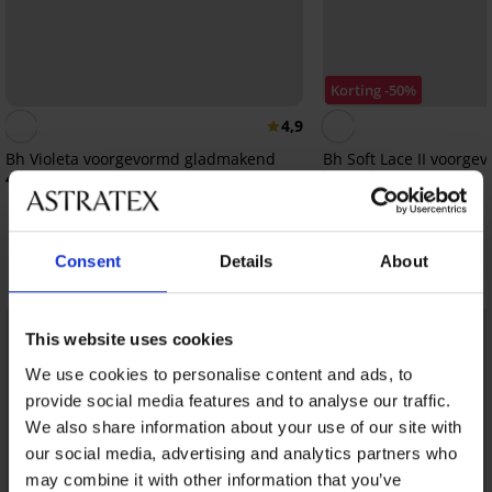
Korting -50%
4,9
Bh Violeta voorgevormd gladmakend
Bh Soft Lace II voorge
beugel
40,99 €
18,50 €
36,99 €
Consent
Details
About
Ontdek vergelijkbare stukken
This website uses cookies
We use cookies to personalise content and ads, to
provide social media features and to analyse our traffic.
We also share information about your use of our site with
our social media, advertising and analytics partners who
may combine it with other information that you’ve