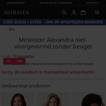
ADVIESDIENST
RUILEN EN RETOURNEREN
CONTACT
CODE SUN20 = EXTRA −20% OP AFGEPRIJSDE BADMODE
Bh's
Minimizer Alexandra niet-
voorgevormd zonder beugel
4,8
|
78
beoordeling
Sale
-70%
Sorry, dit product is momenteel uitverkocht.
Gelijkaardige producten