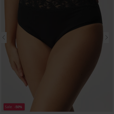
Sale
-50%