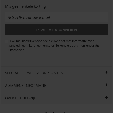
Bh
Mis geen enkele korting
Sloggi
SOFT
ADAPT
I
voorgevormd
IK WIL ME ABONNEREN
36,99
€
Ik wil me inschrijven voor de nieuwsbrief met informatie over
aanbiedingen, kortingen en sales. Je kunt je op elk moment gratis
uitschrijven.
SPECIALE SERVICE VOOR KLANTEN
ALGEMENE INFORMATIE
OVER HET BEDRIJF