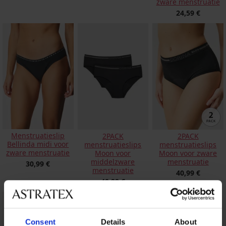
zware menstruatie
24,59 €
Menstruatieslip
2PACK
2PACK
Bellinda midi voor
menstruatieslips
menstruatieslips
zware menstruatie
Moon voor
Moon voor zware
middelzware
menstruatie
30,99 €
menstruatie
40,99 €
40,99 €
Consent
Details
About