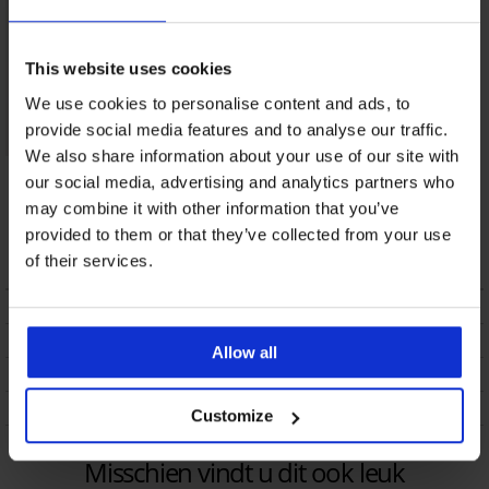
This website uses cookies
We use cookies to personalise content and ads, to
provide social media features and to analyse our traffic.
We also share information about your use of our site with
2PACK
our social media, advertising and analytics partners who
menstruatieslips
Moon I voor zware
may combine it with other information that you’ve
menstruatie
provided to them or that they’ve collected from your use
40,99 €
of their services.
BESCHRIJVING
VERZENDING EN BETALING
Allow all
RUILEN
ONDERHOUD EN WASSEN
Customize
Misschien vindt u dit ook leuk