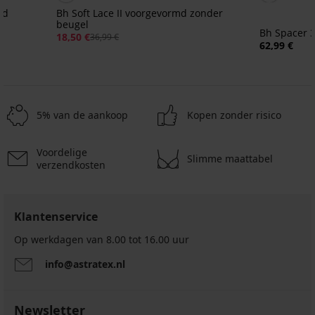
md
Bh Soft Lace II voorgevormd zonder
beugel
Bh Spacer 
18,50 €
36,99 €
62,99 €
5% van de aankoop
Kopen zonder risico
Voordelige
Slimme maattabel
verzendkosten
Klantenservice
Op werkdagen van 8.00 tot 16.00 uur
4,6
info@astratex.nl
BESTSELLER
Newsletter