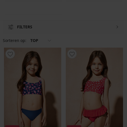
voor de allerkleinste meisjes, die nog niet zonder luier kunnen.
FILTERS
Sorteren op:
TOP