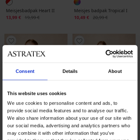
Meisjesbadpak Heart II
Meisjes badpak Tropical I
Korting
Oorspronkelijke prijs
Korting
Oorspronkelijke prijs
13,99 €
19,99 €
10,49 €
20,99 €
Consent
Details
About
This website uses cookies
We use cookies to personalise content and ads, to
provide social media features and to analyse our traffic.
We also share information about your use of our site with
Sale
-70%
Sale
-40%
our social media, advertising and analytics partners who
may combine it with other information that you’ve
5
5