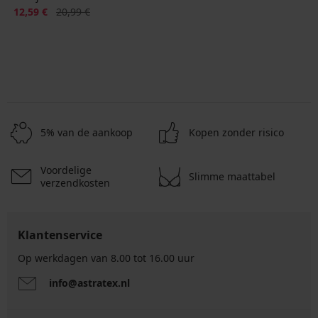
Korting
Oorspronkelijke prijs
12,59 €
20,99 €
5% van de aankoop
Kopen zonder risico
Voordelige
Slimme maattabel
verzendkosten
Klantenservice
Op werkdagen van 8.00 tot 16.00 uur
info@astratex.nl