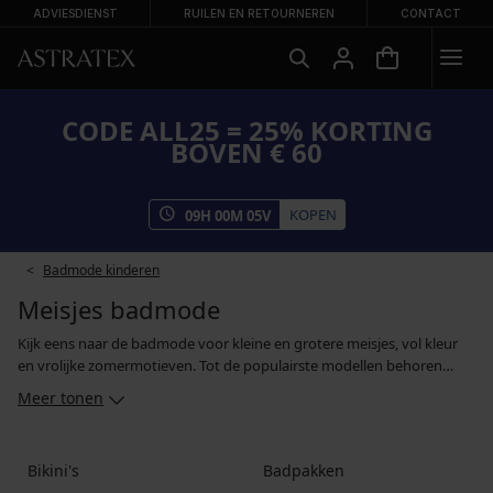
ADVIESDIENST
RUILEN EN RETOURNEREN
CONTACT
CODE ALL25 = 25% KORTING
BOVEN € 60
KOPEN
09
H
00
M
04
V
Badmode kinderen
Meisjes badmode
Kijk eens naar de badmode voor kleine en grotere meisjes, vol kleur
en vrolijke zomermotieven. Tot de populairste modellen behoren
tweedelige meisjeszwempakken met lambadatopjes, terwijl eendelige
Meer tonen
zwempakken met franjes en decoratieve ruches ook populair zijn.
Voor kleine sportvrouwen hebben we eendelige zwempakken die
strak rond het lichaam zitten en voor geen enkele beweging een
Bikini's
Badpakken
belemmering vormen. In ons aanbod vind je ook babyzwempakjes