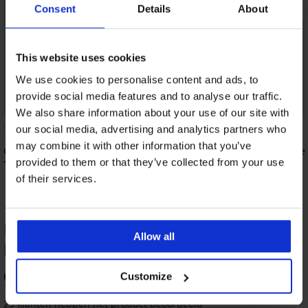
Consent
Details
About
This website uses cookies
We use cookies to personalise content and ads, to
Sale
provide social media features and to analyse our traffic.
Korting -70%
We also share information about your use of our site with
our social media, advertising and analytics partners who
5
may combine it with other information that you’ve
Gewatteerde heupband
Erotische bh Asina ni
provided to them or that they’ve collected from your use
17,99 €
12,30 €
40,99 €
of their services.
PRODUCTBEOORDELING Luxe
Allow all
bodystocking Nicole
97
Customize
%
23 klanten hebben het product beoordeeld