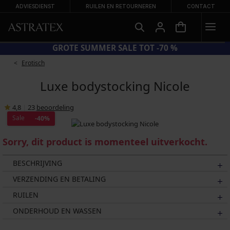
ADVIESDIENST
RUILEN EN RETOURNEREN
CONTACT
0%
GROTE SUMMER SALE TOT 
Erotisch
Luxe bodystocking Nicole
4,8
|
23
beoordeling
Sale
-40%
Sorry, dit product is momenteel uitverkocht.
BESCHRIJVING
VERZENDING EN BETALING
RUILEN
ONDERHOUD EN WASSEN