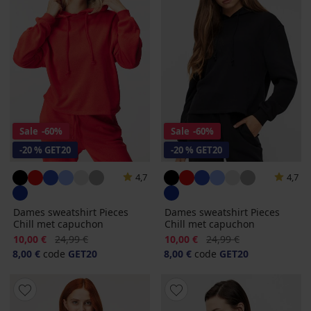
Sale
-60%
Sale
-60%
-20 % GET20
-20 % GET20
4,7
4,7
Dames sweatshirt Pieces
Dames sweatshirt Pieces
Chill met capuchon
Chill met capuchon
Korting
Oorspronkelijke prijs
Korting
Oorspronkelijke prijs
10,00 €
24,99 €
10,00 €
24,99 €
8,00 €
code
GET20
8,00 €
code
GET20