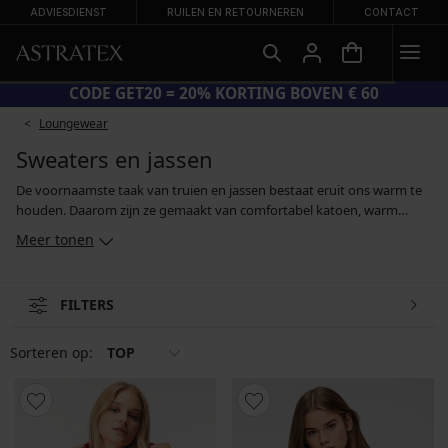
ADVIESDIENST
RUILEN EN RETOURNEREN
CONTACT
CODE GET20 = 20% KORTING BOVEN € 60
Loungewear
Sweaters en jassen
De voornaamste taak van truien en jassen bestaat eruit ons warm te
houden. Daarom zijn ze gemaakt van comfortabel katoen, warm
fleece of functionele materialen. Deze laatste materialen voeren
Meer tonen
dankzij hun bijzondere eigenschappen op betrouwbare wijze vocht
van het lichaam af, maar ze hebben ook speciale verzorging nodig.
Volg daarom bij het wassen altijd de aanwijzingen van de fabrikant
FILTERS
op. Het assortiment omvat basismodellen die geschikt zijn voor
dagelijks gebruik, maar ook sportieve hoodies en jacks. Er is keuze te
over, zelfs als je liever iets draagt dat je over je hoofd heen aandoet, of
Sorteren op:
TOP
met behulp van een rits.