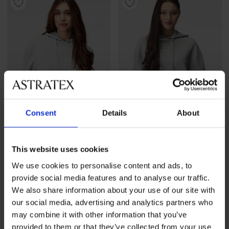
Consent
Details
About
Sale
-60%
Sale
-60%
-20 % GET20
-20 % GET20
This website uses cookies
4,7
4,7
We use cookies to personalise content and ads, to
provide social media features and to analyse our traffic.
Dames sweatshirt Pieces
Dames sweatshirt Pieces
We also share information about your use of our site with
Chill met capuchon
Chill met capuchon
Korting
Oorspronkelijke prijs
Korting
Oorspronkelijke prijs
our social media, advertising and analytics partners who
10,00 €
24,99 €
10,00 €
24,99 €
8,00 €
code
GET20
8,00 €
code
GET20
may combine it with other information that you’ve
provided to them or that they’ve collected from your use