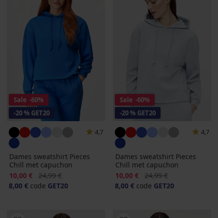
Sale
-60%
Sale
-60%
-20 % GET20
-20 % GET20
4,7
4,7
Dames sweatshirt Pieces
Dames sweatshirt Pieces
Chill met capuchon
Chill met capuchon
Korting
Oorspronkelijke prijs
Korting
Oorspronkelijke prijs
10,00 €
24,99 €
10,00 €
24,99 €
8,00 €
code
GET20
8,00 €
code
GET20