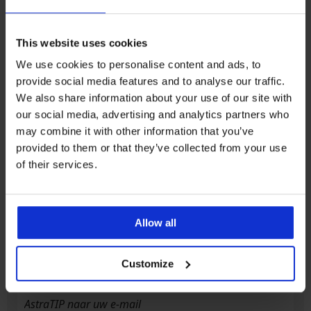
This website uses cookies
5% van de aankoop
Kopen zonder risico
We use cookies to personalise content and ads, to
provide social media features and to analyse our traffic.
Voordelige
We also share information about your use of our site with
Slimme maattabel
verzendkosten
our social media, advertising and analytics partners who
may combine it with other information that you’ve
provided to them or that they’ve collected from your use
Klantenservice
of their services.
Op werkdagen van 8.00 tot 16.00 uur
info@astratex.nl
Allow all
Newsletter
Customize
Mis geen enkele korting