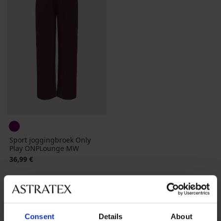
Sport joggingbroek Only
Play ONPLounge MW
36,99 €
Consent
Details
About