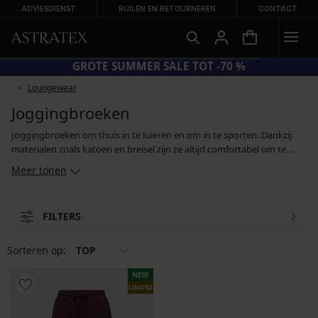
ADVIESDIENST
RUILEN EN RETOURNEREN
CONTACT
GROTE SUMMER SALE TOT -70 %
Loungewear
Joggingbroeken
Joggingbroeken om thuis in te luieren en om in te sporten. Dankzij
materialen zoals katoen en breisel zijn ze altijd comfortabel om te
dragen. Of je nu kiest voor lossere en luchtige broeken of voor
Meer tonen
modellen met strakkere pijpen die zijn afgewerkt met een manchet.
Naast de materialen zorgt ook de elastische tailleband, of het
trekkoord, voor een comfortabele pasvorm. In de koudere maanden
FILTERS
blijf je heerlijk warm in een met zachte fleece gevoerde joggingbroek.
Sorteren op:
TOP
NEW
LIMITED