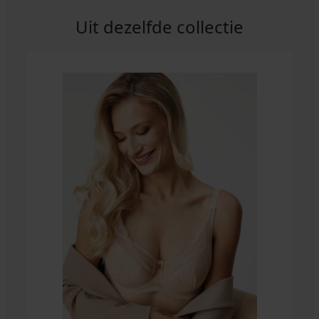
Uit dezelfde collectie
3+1 GRATIS
5
Brazilian
slip
Lou
Light
met
hoge
taille
38,99
€
actie
3+1
GRATIS