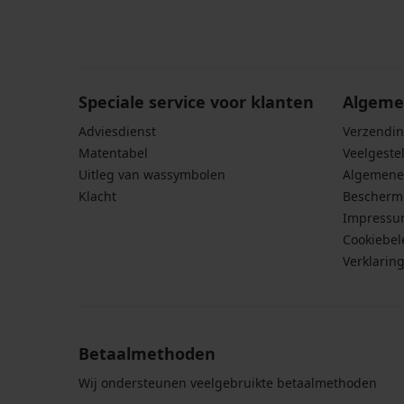
Door het invoeren van je e-mailadres ga je akkoord
persoonsgegevens in overeenstemming met de voo
persoonsgegevens
.
Speciale service voor klanten
Algeme
Adviesdienst
Verzendin
Matentabel
Veelgeste
Uitleg van wassymbolen
Algemene
Klacht
Bescherm
Impress
Cookiebel
Verklarin
Betaalmethoden
Wij ondersteunen veelgebruikte betaalmethoden