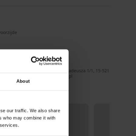
oorzijde
olyamide, 6, 7
3_kal
I
Sp. Z o.o. Sp. k., adres: ul. Pana Tadeusza 1/1, 15-521
tok, Poland, e-mail: axami@axami.pl
About
se our traffic. We also share
ers who may combine it with
 services.