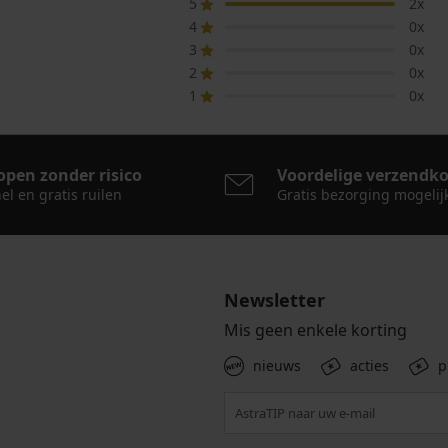
5
2x
4
0x
3
0x
2
0x
1
0x
open zonder risico
Voordelige verzendk
el en gratis ruilen
Gratis bezorging mogelij
Newsletter
Mis geen enkele korting
nieuws
acties
p