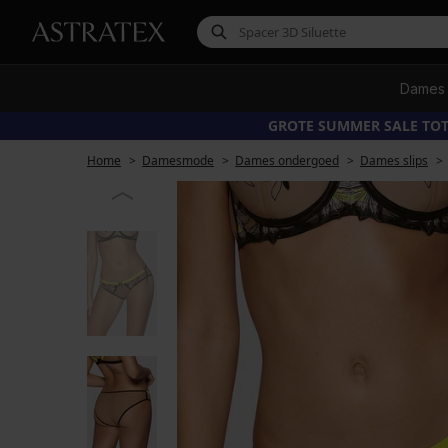
Dames
GROTE SUMMER SALE TOT
Home
Damesmode
Dames ondergoed
Dames slips