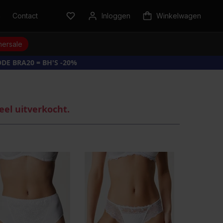
n
Contact
Inloggen
Winkelwagen
ersale
DE BRA20 = BH'S -20%
eel uitverkocht.