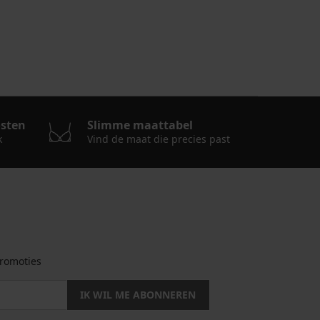
osten
Slimme maattabel
k
Vind de maat die precies past
romoties
IK WIL ME ABONNEREN