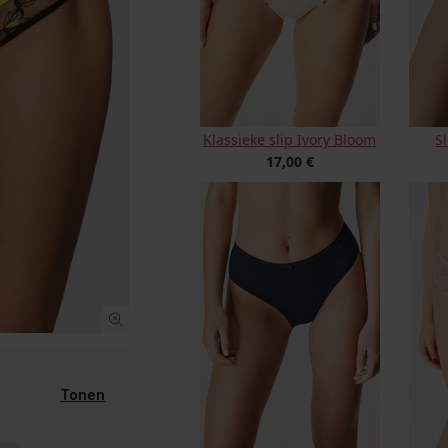
Klassieke slip Ivory Bloom
S
17,00 €
Tonen