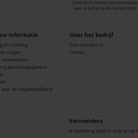
 met de verwerking van
Ik wil me inschrijven voor de nieuwsb
rwaarden voor de
bescherming van
sales. Je kunt je op elk moment gratis 
ne informatie
Over het bedrijf
g en betaling
Over Astratex.nl
lde vragen
Contact
 voorwaarden
ing persoonsgegevens
um
eid
g over de toegankelijkheid
Vervoerders
Je bestelling altijd in orde en op t