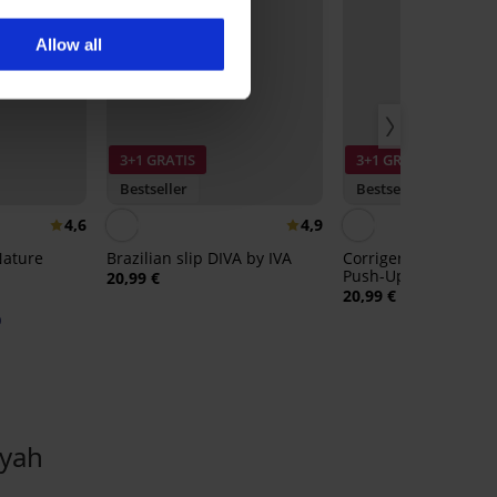
Allow all
3+1 GRATIS
3+1 GRATIS
Bestseller
Bestseller
4,6
4,9
Nature
Brazilian slip DIVA by IVA
Corrigerende slip Si
Push-Up met hoge ta
20,99 €
20,99 €
0
iyah