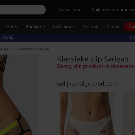
Zoeken
Adviesdienst
Ruilen en retournere
Heren
Badmode
Nachtmode
Premium
Nieuw
Zom
 -70 %
CO
Slips
Klassieke slip Sariyah
Klassieke slip Sariyah
Sorry, dit product is moment
Gelijkaardige producten