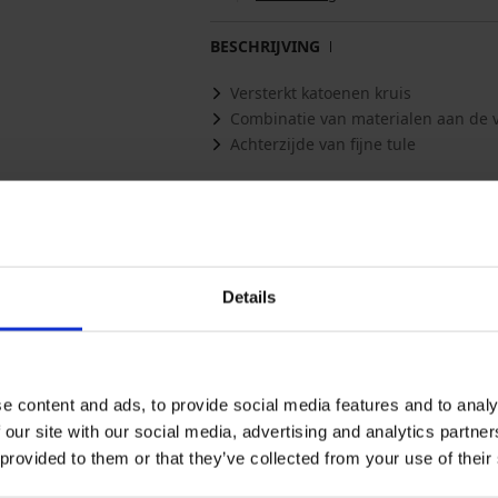
BESCHRIJVING
Versterkt katoenen kruis
Combinatie van materialen aan de v
Achterzijde van fijne tule
Materiaal
89% p
Artikelcode
V1015
Merk
AXAM
Fabrikant
AXAMI 
Białys
Details
Misschien vindt u dit ook leuk
e content and ads, to provide social media features and to analy
 our site with our social media, advertising and analytics partn
 provided to them or that they’ve collected from your use of their