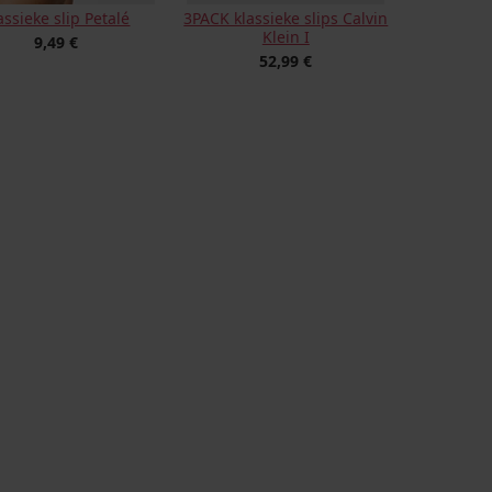
assieke slip Petalé
3PACK klassieke slips Calvin
Klein I
9,49 €
52,99 €