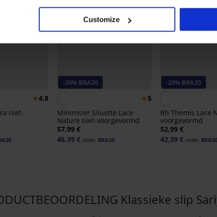
Customize
-20% BRA20
-20% BRA20
4,8
5
ra niet-
Minimizer Siluette Lace
Bh Themis Lace 
Nature niet-voorgevormd
voorgevormd
57,99 €
52,99 €
46,39 €
42,39 €
RA20
code:
BRA20
code:
BRA2
DUCTBEOORDELING Klassieke slip Sar