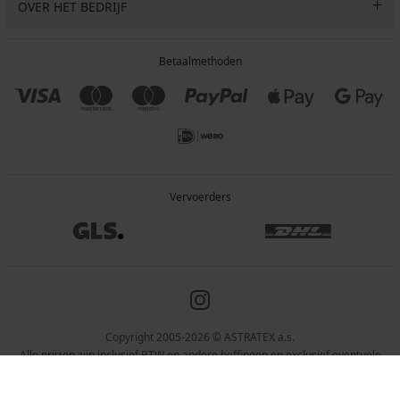
OVER HET BEDRIJF
Betaalmethoden
Vervoerders
Copyright 2005-2026 © ASTRATEX a.s.
Alle prijzen zijn inclusief BTW en andere heffingen en exclusief eventuele
verzendkosten en servicekosten.
Programia – webshops