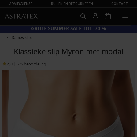
ADVIESDIENST
RUILEN EN RETOURNEREN
CONTACT
E SUN20 = EXTRA −20% OP AFGEPRIJSDE BADMODE
Dames slips
Klassieke slip Myron met modal
4,8
|
525
beoordeling