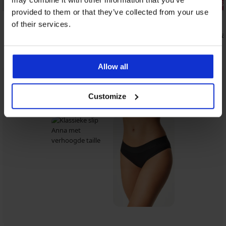
Bestseller
3+1 GRATIS
provided to them or that they’ve collected from your use
4,9
4,9
of their services.
Klassieke slip Anna met verhoogde taille
Slip Monic
8,09 €
9,29 €
Allow all
Uit dezelfde collectie
Tonen
Customize