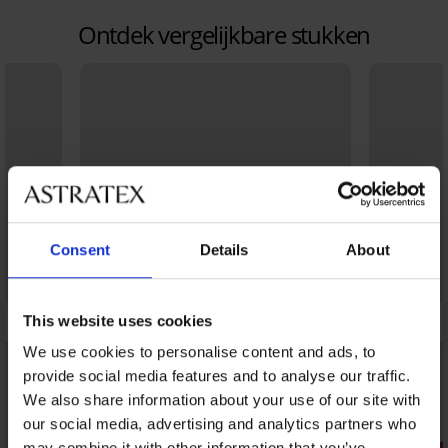
Ontdek vergelijkbare stukken
Consent
Details
About
This website uses cookies
We use cookies to personalise content and ads, to
provide social media features and to analyse our traffic.
We also share information about your use of our site with
our social media, advertising and analytics partners who
3+1 GRATIS
may combine it with other information that you’ve