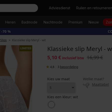
Zoeken
Adviesdienst
Ruilen en retournere
Heren
Badmode
Nachtmode
Premium
Nieuw
Zom
 -70 %
CO
Slips
Klassieke slip Meryl - wit
Klassieke slip Meryl - w
LIMITED
5,10 €
16,99 €
inclusief btw
4,8
|
3
beoordeling
Kies uw maat
Welke maat?
Maattabel
Kies een kleur:
wit