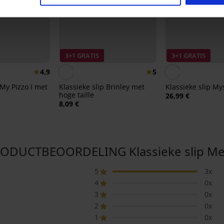
3+1 GRATIS
3+1 GRATIS
4,9
5
 My Pizzo I met
Klassieke slip Brinley met
Klassieke slip My
hoge taille
26,99 €
8,09 €
ODUCTBEOORDELING Klassieke slip Me
5
3x
4
0x
3
0x
2
0x
1
0x