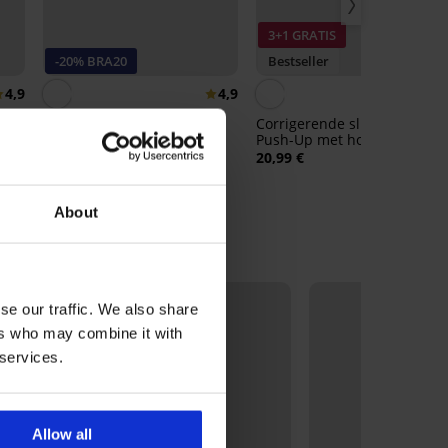
3+1 GRATIS
-20% BRA20
Bestseller
4,9
4,9
4,
Bh Violeta voorgevormd
Corrigerende slip Simple
gladmakend
Push-Up met hoge taille
40,99 €
20,99 €
32,79 €
code:
BRA20
About
se our traffic. We also share
ers who may combine it with
 services.
Allow all