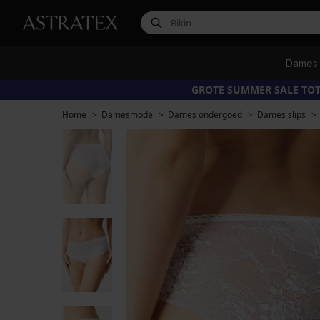
Dames
GROTE SUMMER SALE TOT
Home
Damesmode
Dames ondergoed
Dames slips