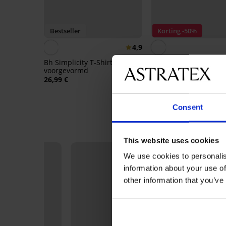
Bestseller
Korting -50%
4,9
Bh Simplicity T-Shirt Bra
Bh Soft Lace II voorg
voorgevormd
zonder beugel
26,99 €
18,50 €
36,99 €
Consent
This website uses cookies
We use cookies to personalis
information about your use of
other information that you’ve