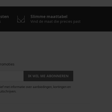
osten
Slimme maattabel
k
Vind de maat die precies past
romoties
IK WIL ME ABONNEREN
rief met informatie over aanbiedingen, kortingen en
uitschrijven.