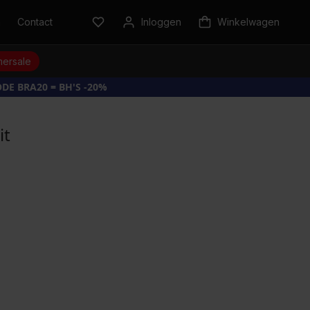
n
Contact
Inloggen
Winkelwagen
ersale
DE BRA20 = BH'S -20%
it