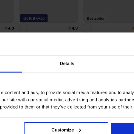
-20% BRA20
Bestseller
4,9
4,9
evormd
Bh Push Perfect Bardot
voorgevormd
Bh Maia 4D Soft Control
67,99 €
Deluxe voorgevormd
52,99 €
42,39 €
code:
BRA20
Details
Ontdek vergelijkbare stukken
e content and ads, to provide social media features and to analy
 our site with our social media, advertising and analytics partn
 provided to them or that they’ve collected from your use of their
Customize