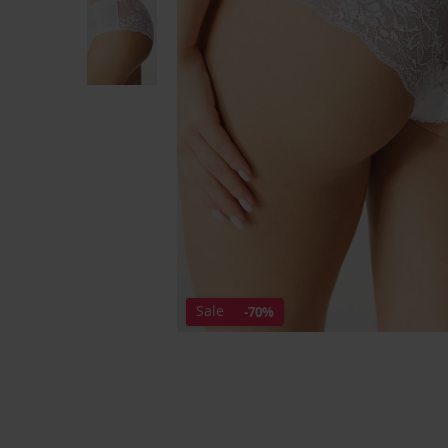
Sale
-70%