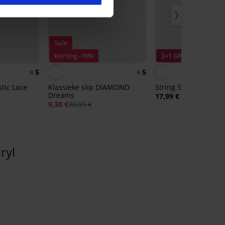
Sale
Korting -70%
3+1 GRATIS
5
5
stic Lace
Klassieke slip DIAMOND
String Sherlley
Dreams
17,99 €
9,30 €
30,99 €
ryl