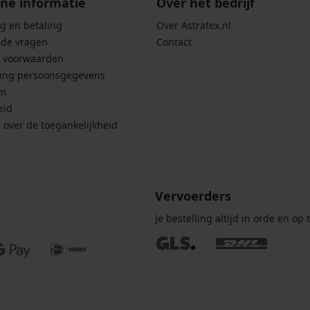
ne informatie
Over het bedrijf
g en betaling
Over Astratex.nl
lde vragen
Contact
 voorwaarden
ing persoonsgegevens
um
eid
g over de toegankelijkheid
Vervoerders
Je bestelling altijd in orde en op t