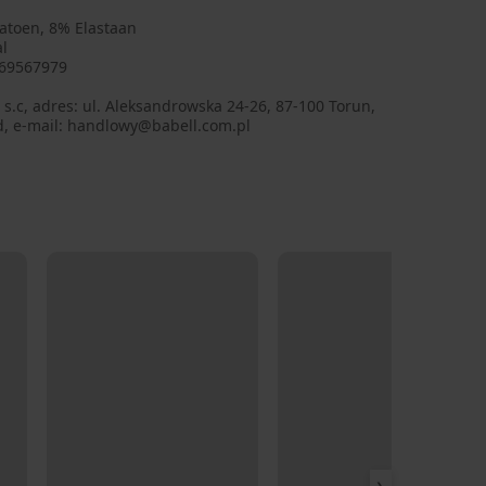
atoen, 8% Elastaan
l
69567979
 s.c, adres: ul. Aleksandrowska 24-26, 87-100 Torun,
d, e-mail: handlowy@babell.com.pl