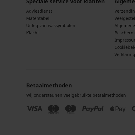
Speciale service voor klanten
Algeme
Adviesdienst
Verzendin
Matentabel
Veelgeste
Uitleg van wassymbolen
Algemene
Klacht
Bescherm
Impress
Cookiebel
Verklarin
Betaalmethoden
Wij ondersteunen veelgebruikte betaalmethoden