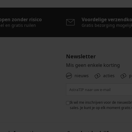
open zonder risico
Voordelige verzendk
el en gratis ruilen
Gratis bezorging mogelij
Newsletter
Mis geen enkele korting
nieuws
acties
p
 met de verwerking van
Ik wil me inschrijven voor de nieuwsb
rwaarden voor de
bescherming van
sales. Je kunt je op elk moment gratis 