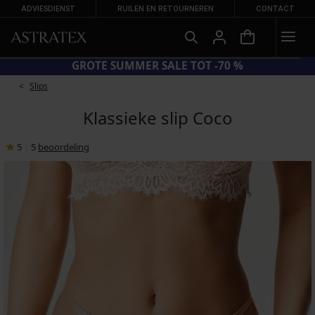
ADVIESDIENST
RUILEN EN RETOURNEREN
CONTACT
DE BRA20 = BH'S -20%
GROTE
Slips
Klassieke slip Coco
5
|
5
beoordeling