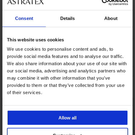
Klassieke slip Sloggi
Consent
Details
About
EVER Ease Tai
9,79 €
This website uses cookies
BESCHRIJVING
We use cookies to personalise content and ads, to
VERZENDING EN BETALING
provide social media features and to analyse our traffic.
RUILEN
We also share information about your use of our site with
our social media, advertising and analytics partners who
ONDERHOUD EN WASSEN
may combine it with other information that you’ve
provided to them or that they’ve collected from your use
Misschien vindt u dit ook leuk
of their services.
Allow all