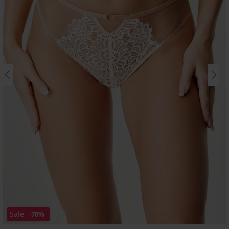
Sale
-70%