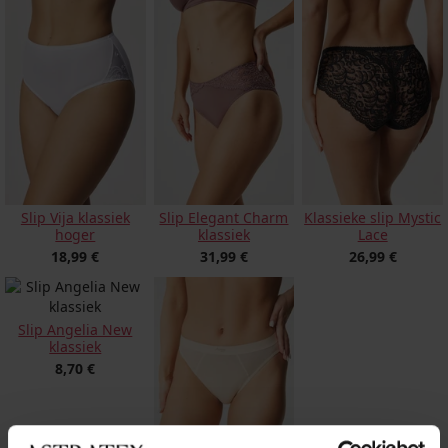
Slip Vija klassiek
Slip Elegant Charm
Klassieke slip Mystic
hoger
klassiek
Lace
18,99 €
31,99 €
26,99 €
Slip Angelia New
klassiek
8,70 €