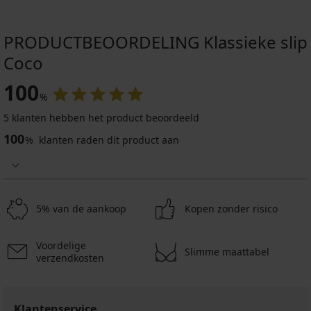
PRODUCTBEOORDELING Klassieke slip
Coco
100
%
5 klanten hebben het product beoordeeld
Sale
-70%
100
%
klanten raden dit product aan
4,8
Bh
Mary
Anna
II
5% van de aankoop
Kopen zonder risico
niet-
voorgevormd
13,80
Voordelige
Slimme maattabel
verzendkosten
€
45,99
€
Klantenservice