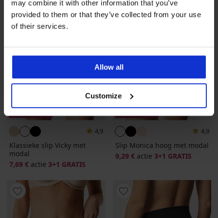
may combine it with other information that you’ve
provided to them or that they’ve collected from your use
of their services.
Allow all
Customize
3+1 GRATIS
3+1 GRATIS
4,9
4,9
Klassieke slip Vicky met
Slip Monica hoog met modal
modal
9,29 €
actie
3+1 GRATIS
7,69 €
actie
3+1 GRATIS