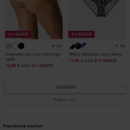
3+1 GRATIS
3+1 GRATIS
4,9
4,8
Klassieke slip Lory met hoge
3PACK klassieke slips Jenny
taille
17,99 €
actie
3+1 GRATIS
10,99 €
actie
3+1 GRATIS
VOLGENDE
Pagina 1/11
Populairste merken