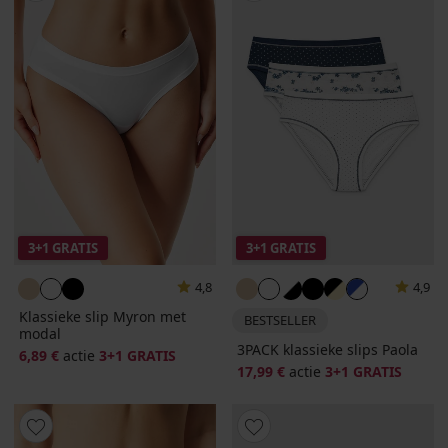
3+1 GRATIS
3+1 GRATIS
4,8
4,9
Klassieke slip Myron met
BESTSELLER
modal
3PACK klassieke slips Paola
6,89 €
actie
3+1 GRATIS
17,99 €
actie
3+1 GRATIS