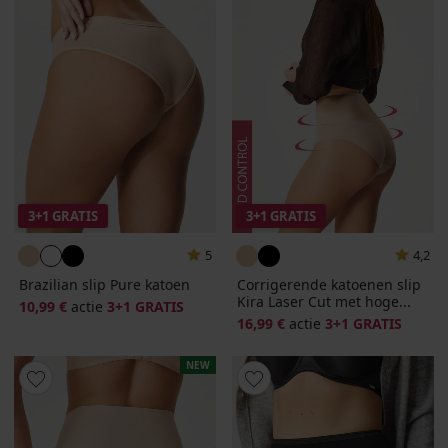
3+1 GRATIS
3+1 GRATIS
5
4,2
Brazilian slip Pure katoen
Corrigerende katoenen slip
Kira Laser Cut met hoge...
10,99 €
actie
3+1 GRATIS
16,99 €
actie
3+1 GRATIS
NEW