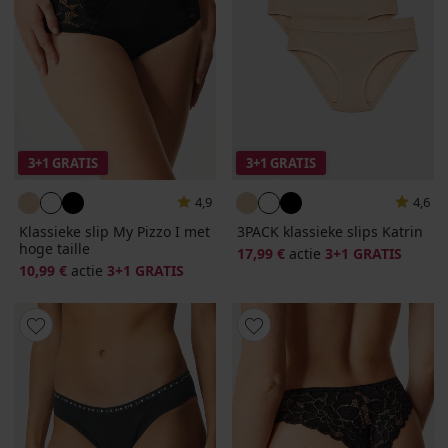
3+1 GRATIS
3+1 GRATIS
4,9
4,6
Klassieke slip My Pizzo I met
3PACK klassieke slips Katrin
hoge taille
17,99 €
actie
3+1 GRATIS
10,99 €
actie
3+1 GRATIS