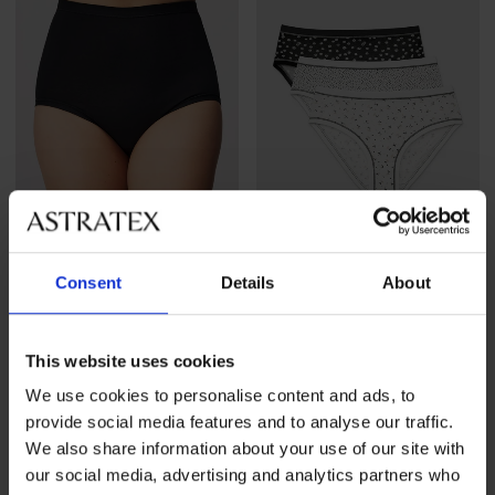
3+1 GRATIS
3+1 GRATIS
Consent
Details
About
4,8
4,9
2 PACK klassieke hogere
BESTSELLER
slipjes Erica
This website uses cookies
3PACK klassieke slips Paola
16,99 €
actie
3+1 GRATIS
We use cookies to personalise content and ads, to
17,99 €
actie
3+1 GRATIS
provide social media features and to analyse our traffic.
We also share information about your use of our site with
our social media, advertising and analytics partners who