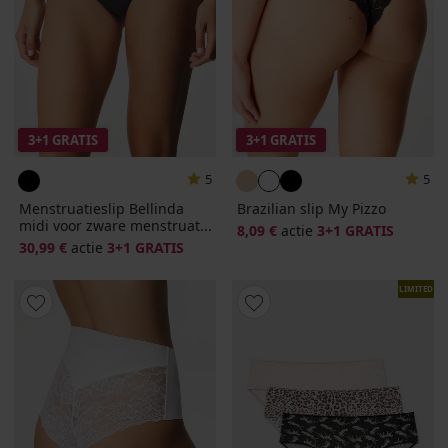
3+1 GRATIS
3+1 GRATIS
5
5
Menstruatieslip Bellinda
Brazilian slip My Pizzo
midi voor zware menstruat...
8,09 €
actie
3+1 GRATIS
30,99 €
actie
3+1 GRATIS
LIMITED