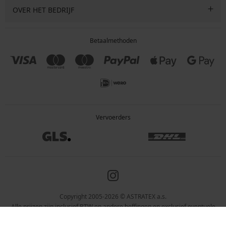
OVER HET BEDRIJF
Betaalmethoden
Vervoerders
Copyright 2005-2026 © ASTRATEX a.s.
Alle prijzen zijn inclusief BTW en andere heffingen en exclusief eventuele
verzendkosten en servicekosten.