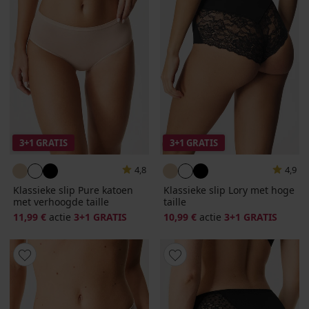
3+1 GRATIS
3+1 GRATIS
4,8
4,9
Klassieke slip Pure katoen
Klassieke slip Lory met hoge
met verhoogde taille
taille
11,99 €
actie
3+1 GRATIS
10,99 €
actie
3+1 GRATIS