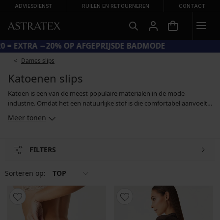
ADVIESDIENST
RUILEN EN RETOURNEREN
CONTACT
CODE SUN20 = EXTRA −20% OP AFGEPRIJSDE BADMODE
Dames slips
Katoenen slips
Katoen is een van de meest populaire materialen in de mode-
industrie. Omdat het een natuurlijke stof is die comfortabel aanvoelt
op het lichaam, ademend is en weinig onderhoud vergt, wordt katoen
Meer tonen
of biologisch katoen ook gebruikt voor de productie van ondergoed.
Katoenen slipjes zijn comfortabel, niet irriterend voor de huid en
perfect om elke dag te dragen. In katoen vind je slips in klassieke snit,
FILTERS
Braziliaanse strings, sportboxerslips en uitgesneden strings.
Sorteren op:
TOP