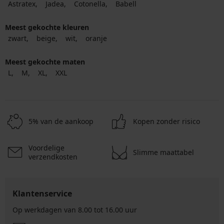
Astratex
Jadea
Cotonella
Babell
Meest gekochte kleuren
zwart
beige
wit
oranje
Meest gekochte maten
L
M
XL
XXL
5% van de aankoop
Kopen zonder risico
Voordelige
Slimme maattabel
verzendkosten
Klantenservice
Op werkdagen van 8.00 tot 16.00 uur