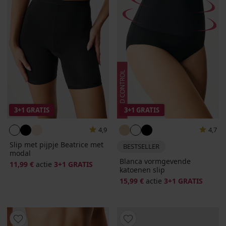
3+1 GRATIS
3+1 GRATIS
4,9
4,7
Slip met pijpje Beatrice met
BESTSELLER
modal
Blanca vormgevende
11,99 €
actie
3+1 GRATIS
katoenen slip
15,99 €
actie
3+1 GRATIS