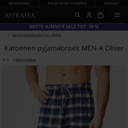
ADVIESDIENST
RUILEN EN RETOURNEREN
CONTACT
ODE SUN20 = EXTRA −20% OP AFGEPRIJSDE BADMODE
Heren slaapbroeken en -shorts
Katoenen pyjamabroek MEN-A Oliver
5
|
1
beoordeling