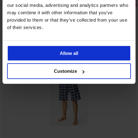
Korting -40%
Korting -30
our social media, advertising and analytics partners who
5
may combine it with other information that you’ve
provided to them or that they’ve collected from your use
Pyjama Steele kort
Katoenen 
Pedro kort
19,79 €
32,99 €
of their services.
20,29 €
28,99
Allow all
Uit dezelfde collectie
Tonen
Customize