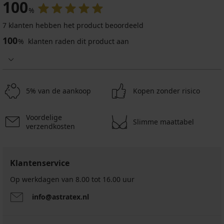
100
%
7 klanten hebben het product beoordeeld
100
%
klanten raden dit product aan
4,9
5% van de aankoop
Kopen zonder risico
Voordelige
Slimme maattabel
verzendkosten
3
Klantenservice
PACK
boxershorts
Op werkdagen van 8.00 tot 16.00 uur
MEN-
A
info@astratex.nl
Roland
24,99