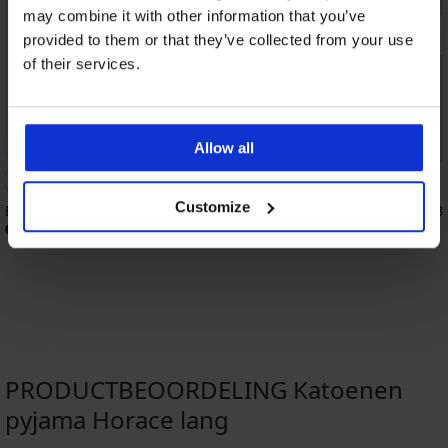
may combine it with other information that you’ve
provided to them or that they’ve collected from your use
of their services.
Allow all
Bestseller
Bestseller
4,9
Customize
Bh Push Perfect Bardot voorgevormd
Bh Simplicity T-Shirt 
67,99 €
26,99 €
PRODUCTBEOORDELING Katoenen
pyjama Horace lang