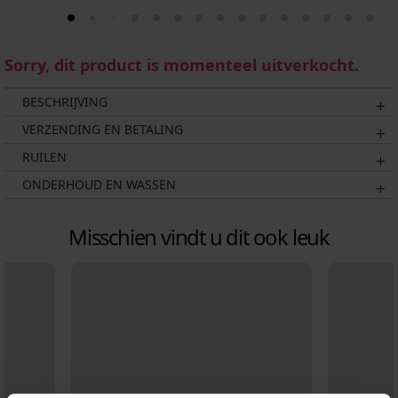
Sorry, dit product is momenteel uitverkocht.
BESCHRIJVING
VERZENDING EN BETALING
RUILEN
ONDERHOUD EN WASSEN
Misschien vindt u dit ook leuk