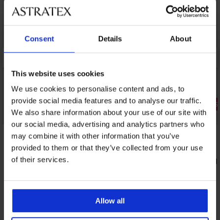
Consent
Details
About
This website uses cookies
We use cookies to personalise content and ads, to
provide social media features and to analyse our traffic.
3+1 GRATIS
We also share information about your use of our site with
3+1 GRATIS
Bestseller
our social media, advertising and analytics partners who
4,9
4,6
may combine it with other information that you’ve
3PACK klassieke slips Katrin
provided to them or that they’ve collected from your use
17,99 €
of their services.
Brazilian s
26,99 €
Allow all