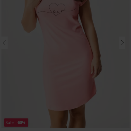
Sale
-60%