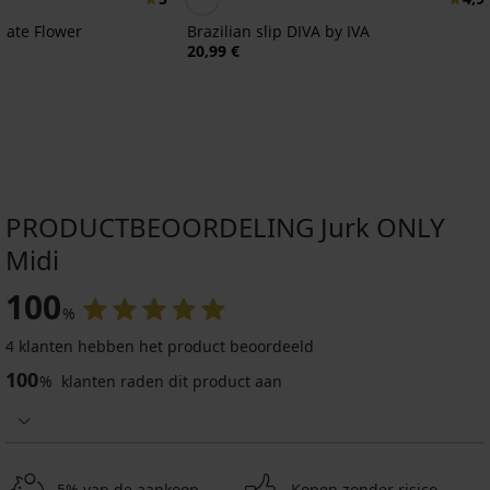
icate Flower
Brazilian slip DIVA by IVA
20,99 €
PRODUCTBEOORDELING Jurk ONLY
Midi
100
%
4 klanten hebben het product beoordeeld
100
%
klanten raden dit product aan
5% van de aankoop
Kopen zonder risico