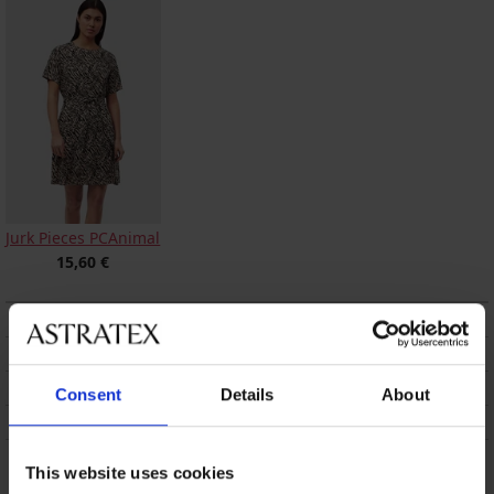
Jurk Pieces PCAnimal
15,60 €
BESCHRIJVING
VERZENDING EN BETALING
RUILEN
Consent
Details
About
ONDERHOUD EN WASSEN
This website uses cookies
Misschien vindt u dit ook leuk