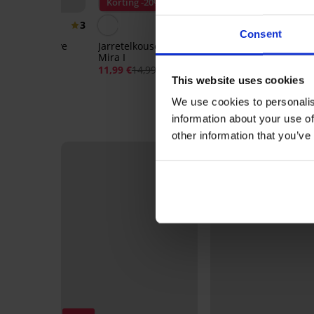
IS
Korting -20%
2+1 GRATIS
3
3
Consent
usen Obsessive
Jarretelkousen Obsessive
Hold-ups Kam
Mira I
10,99 €
11,99 €
14,99 €
This website uses cookies
We use cookies to personalis
information about your use of
other information that you’ve