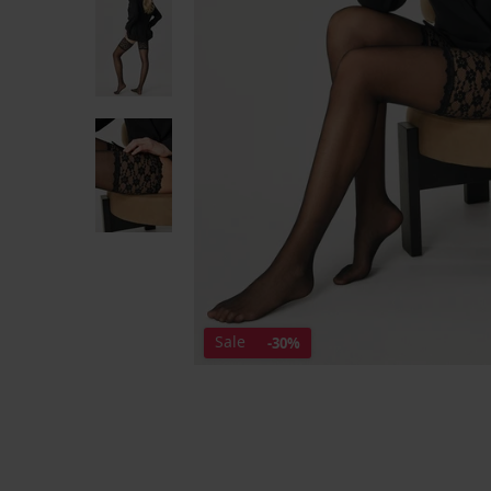
Sale
-30%