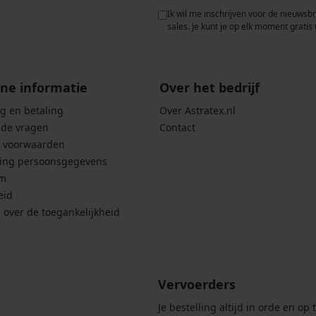
 met de verwerking van
Ik wil me inschrijven voor de nieuwsb
rwaarden voor de
bescherming van
sales. Je kunt je op elk moment gratis 
ne informatie
Over het bedrijf
g en betaling
Over Astratex.nl
lde vragen
Contact
 voorwaarden
ing persoonsgegevens
um
eid
g over de toegankelijkheid
Vervoerders
Je bestelling altijd in orde en op t