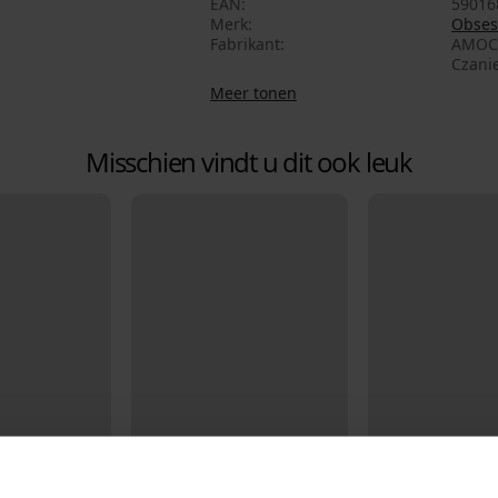
EAN
59016
Merk
Obses
Fabrikant
AMOCAR
Czani
Meer tonen
Misschien vindt u dit ook leuk