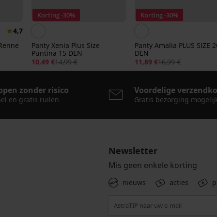
Korting -30%
Korting -30%
4,7
 Renne
Panty Xenia Plus Size
Panty Amalia PLUS SIZE 2
Puntina 15 DEN
DEN
10,49 €
14,99 €
11,89 €
16,99 €
open zonder risico
Voordelige verzendk
el en gratis ruilen
Gratis bezorging mogelij
Newsletter
Mis geen enkele korting
nieuws
acties
p