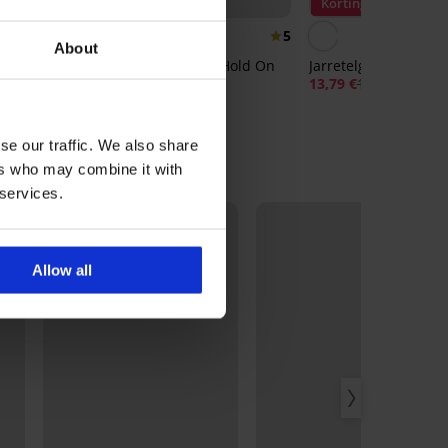
2+1 GRATIS
Korting -25%
4,8
5
About
17 DEN
Hold-ups Emotion Hold On
Jarretelgordel Sarah
40 DEN
13,79 €
18,39 €
15,99 €
se our traffic. We also share
ers who may combine it with
 services.
Allow all