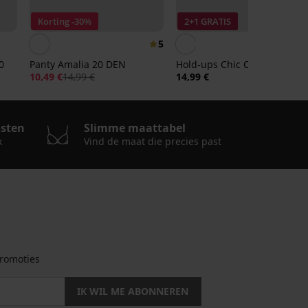
Korting -30%
2+1 GRATIS
5
0
Panty Amalia 20 DEN
Hold-ups Chic Calze 20 DEN
10,49 €
14,99 €
14,99 €
osten
Slimme maattabel
k
Vind de maat die precies past
romoties
IK WIL ME ABONNEREN