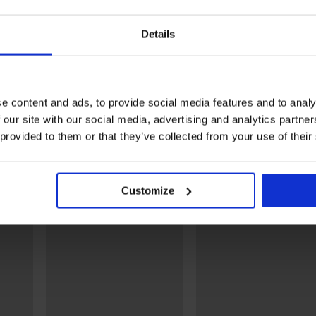
2+1 GRATIS
2+1 GRATIS
4,8
5
Details
a 20 DEN
Hold-up kousen Nebbia 10
Hold-ups Nicole 
DEN
14,99 €
11,99 €
e content and ads, to provide social media features and to analy
Ontdek vergelijkbare stukken
 our site with our social media, advertising and analytics partn
 provided to them or that they’ve collected from your use of their
Customize