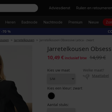
Zoeken
Adviesdienst
Ruilen en retournere
Heren
Badmode
Nachtmode
Premium
Nieuw
Zom
 -70 %
CO
Kousen
Jarretelkousen
Jarretelkousen Obsessive Letica - zwart
Jarretelkousen Obsessi
10,49 €
14,99 €
inclusief btw
Kies uw maat
Welke maat?
Maattabel
Kies een kleur:
zwart
Aantal stuks: