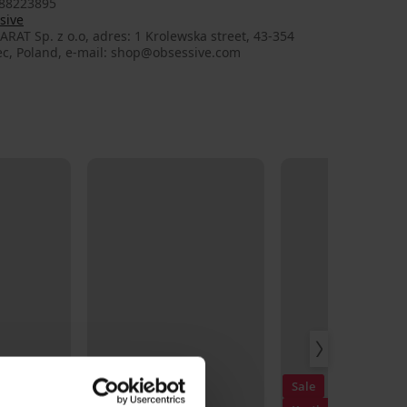
88223895
sive
AT Sp. z o.o, adres: 1 Krolewska street, 43-354
ec, Poland, e-mail: shop@obsessive.com
Sale