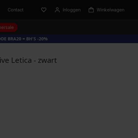
n
Contact
Inloggen
Winkelwagen
ersale
DE BRA20 = BH'S -20%
ve Letica - zwart