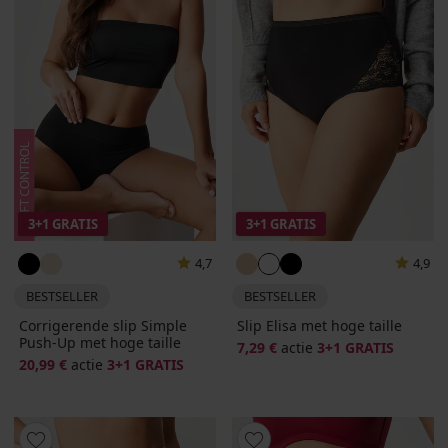
3+1 GRATIS
3+1 GRATIS
4,7
4,9
BESTSELLER
BESTSELLER
Corrigerende slip Simple
Slip Elisa met hoge taille
Push-Up met hoge taille
7,29 €
actie
3+1 GRATIS
20,99 €
actie
3+1 GRATIS