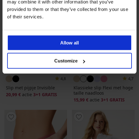
may combine it with other information that you’ve
provided to them or that they’ve collected from your use
of their services.
Allow all
Customize
3+1 GRATIS
3+1 GRATIS
4,8
4,7
Slip met pijpje Invisible
Klassieke slip Flexi met hoge
taille naadloos
20,99 €
actie
3+1 GRATIS
15,99 €
actie
3+1 GRATIS