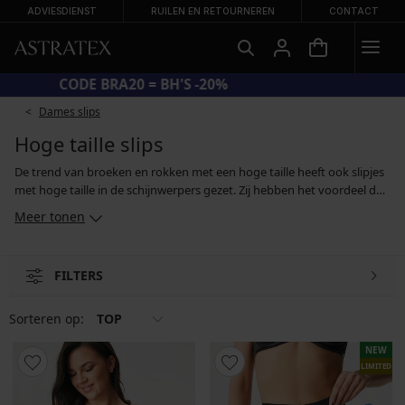
ADVIESDIENST
RUILEN EN RETOURNEREN
CONTACT
CODE BRA20 = BH'S -20%
Dames slips
Hoge taille slips
De trend van broeken en rokken met een hoge taille heeft ook slipjes
met hoge taille in de schijnwerpers gezet. Zij hebben het voordeel dat
ze het lichaam zacht omhullen, zodat ze kleine onvolkomenheden,
Meer tonen
zoals een iets slappere buik, kunnen verdoezelen, maar toch
comfortabel blijven. Als je echter een grotere correctie nodig hebt,
kan een slipje met een hoge taille en een koordje helpen. Dankzij het
FILTERS
speciale materiaal kunnen ze je hele silhouet verstevigen en je kleding
optisch tot één maat verkleinen. En dat is een verandering die zeker
opgemerkt zal worden!
Sorteren op:
TOP
NEW
LIMITED