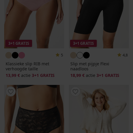
3+1 GRATIS
3+1 GRATIS
5
4,8
Klassieke slip RIB met
Slip met pijpje Flexi
verhoogde taille
naadloos
13,99 €
actie
3+1 GRATIS
18,99 €
actie
3+1 GRATIS