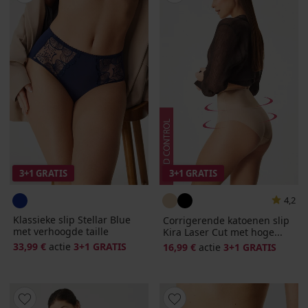
3+1 GRATIS
3+1 GRATIS
4,2
Klassieke slip Stellar Blue
Corrigerende katoenen slip
met verhoogde taille
Kira Laser Cut met hoge...
33,99 €
actie
3+1 GRATIS
16,99 €
actie
3+1 GRATIS