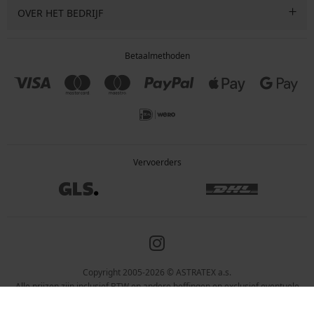
OVER HET BEDRIJF
Betaalmethoden
Vervoerders
Copyright 2005-2026 © ASTRATEX a.s.
Alle prijzen zijn inclusief BTW en andere heffingen en exclusief eventuele
verzendkosten en servicekosten.