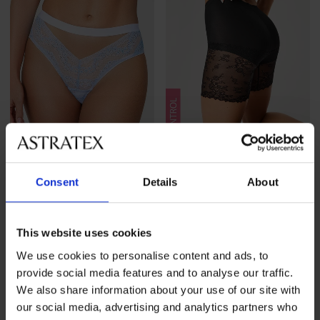
3+1 GRATIS
3+1 GRATIS
Consent
Details
About
4,7
Brazilian slip Breeze met
Vormgevende en
verhoogde taille
beschermende slip Alison
zwart
36,99 €
actie
3+1 GRATIS
This website uses cookies
39,99 €
actie
3+1 GRATIS
We use cookies to personalise content and ads, to
provide social media features and to analyse our traffic.
We also share information about your use of our site with
our social media, advertising and analytics partners who