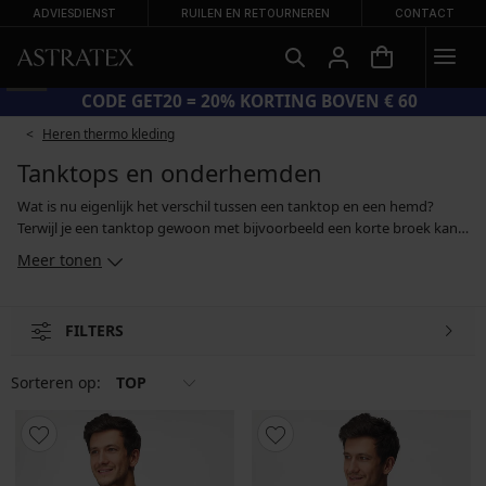
ADVIESDIENST
RUILEN EN RETOURNEREN
CONTACT
CODE GET20 = 20% KORTING BOVEN € 60
Heren thermo kleding
Tanktops en onderhemden
Wat is nu eigenlijk het verschil tussen een tanktop en een hemd?
Terwijl je een tanktop gewoon met bijvoorbeeld een korte broek kan
dragen, zonder hem op enige manier te verbergen, wordt een hemd
Meer tonen
alleen als basislaag onder een overhemd, T-shirt, trui of sweatshirt
gedragen. In ons aanbod vind je ze allebei: zowel zomer- en
sporttanktops als praktische hemden, zelfs in grotere maten. En als je
FILTERS
je echt zelfverzekerd wil voelen, kan je een herenhemd met een
corrigerend effect aanschaffen, dat je figuur zichtbaar zal verbeteren.
Sorteren op:
TOP