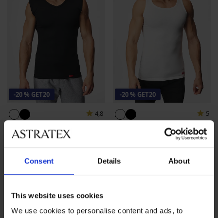
-20 % GET20
-20 % GET20
4,8
5
Thermo hemd Garland
Thermo hemdje Garland
18,99 €
18,99 €
15,19 €
code
GET20
15,19 €
code
GET20
Consent
Details
About
This website uses cookies
We use cookies to personalise content and ads, to