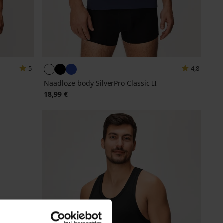
5
4,8
Naadloze body SilverPro Classic II
18,99 €