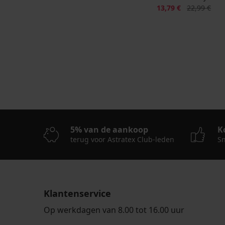
Korting
Oorspronkeli
13,79 €
22,99 €
5% van de aankoop
K
terug voor Astratex Club-leden
Sn
Klantenservice
Op werkdagen van 8.00 tot 16.00 uur