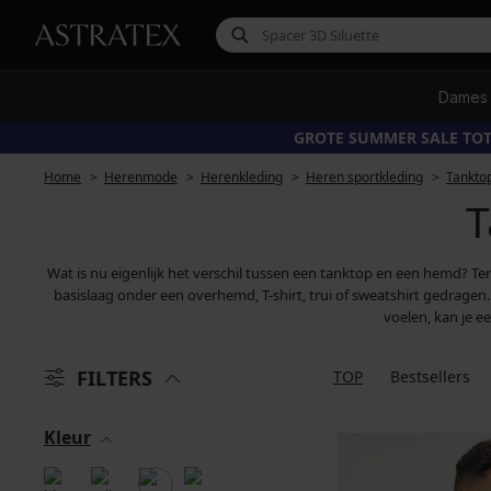
Dames
GROTE SUMMER SALE TOT
Home
Herenmode
Herenkleding
Heren sportkleding
Tankto
T
Wat is nu eigenlijk het verschil tussen een tanktop en een hemd? T
basislaag onder een overhemd, T-shirt, trui of sweatshirt gedragen. 
voelen, kan je e
FILTERS
TOP
Bestsellers
Kleur