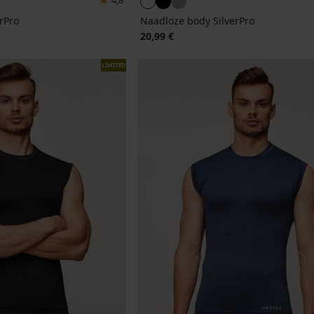
4,8
rPro
Naadloze body SilverPro
20,99 €
LIMITED