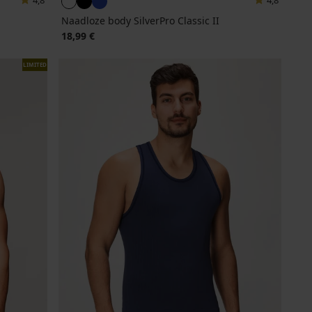
4,8
4,8
Naadloze body SilverPro Classic II
18,99 €
LIMITED