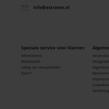
info@astratex.nl
Door het invoeren van je e-mailadres ga je akkoord
persoonsgegevens in overeenstemming met de voo
persoonsgegevens
.
Speciale service voor klanten
Algeme
Adviesdienst
Verzendin
Matentabel
Veelgeste
Uitleg van wassymbolen
Algemene
Klacht
Bescherm
Impress
Cookiebel
Verklarin