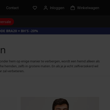
n
Contact
Inloggen
Winkelwagen
ersale
DE BRA20 = BH'S -20%
en
 zonder hem op enige manier te verbergen, wordt een hemd alleen als
e hemden, zelfs in grotere maten. En als je je echt zelfverzekerd wil
r zal verbeteren.