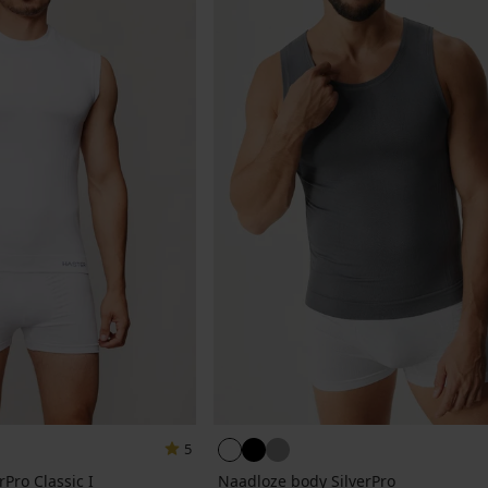
5
Pro Classic I
Naadloze body SilverPro