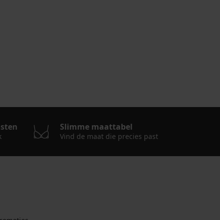
osten
Slimme maattabel
k
Vind de maat die precies past