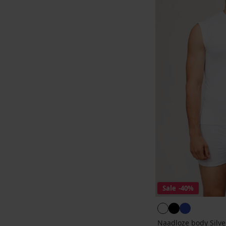
Sale
-40%
Naadloze body Silver