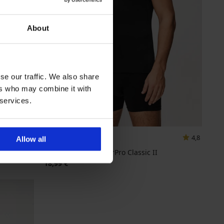
About
se our traffic. We also share
ers who may combine it with
 services.
4,8
Allow all
Naadloze body SilverPro Classic II
18,99 €