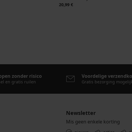
jke prijs
20,99 €
open zonder risico
Voordelige verzendk
el en gratis ruilen
Gratis bezorging mogelij
Newsletter
Mis geen enkele korting