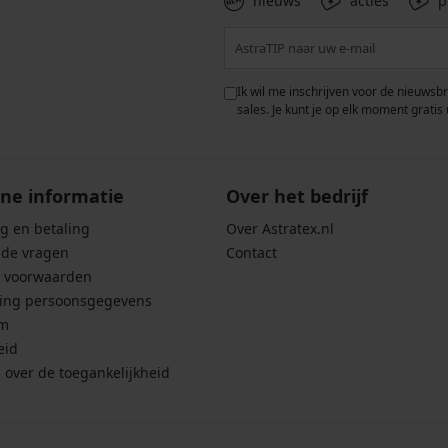
nieuws
acties
p
 met de verwerking van
Ik wil me inschrijven voor de nieuwsb
rwaarden voor de
bescherming van
sales. Je kunt je op elk moment gratis 
ne informatie
Over het bedrijf
g en betaling
Over Astratex.nl
lde vragen
Contact
 voorwaarden
ing persoonsgegevens
um
eid
g over de toegankelijkheid