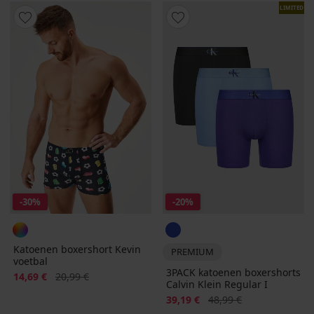
LIMITED
-30%
-20%
Katoenen boxershort Kevin
PREMIUM
voetbal
3PACK katoenen boxershorts
Korting
Oorspronkelijke prijs
14,69 €
20,99 €
Calvin Klein Regular I
Korting
Oorspronkelijke prijs
39,19 €
48,99 €