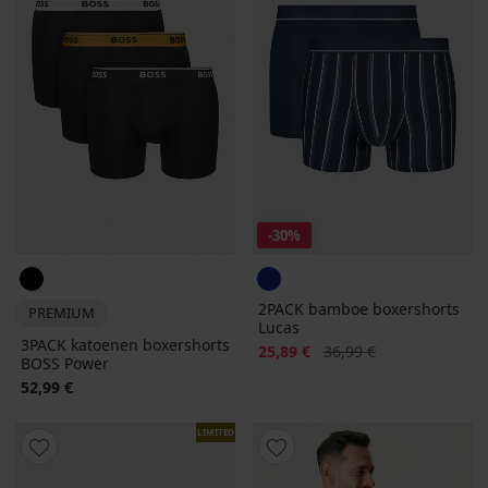
-30%
2PACK bamboe boxershorts
PREMIUM
Lucas
3PACK katoenen boxershorts
Korting
Oorspronkelijke prijs
25,89 €
36,99 €
BOSS Power
52,99 €
LIMITED