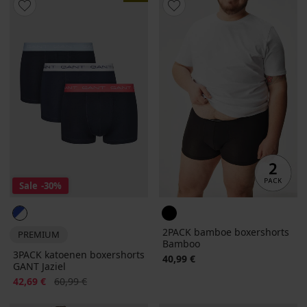
Sale
-30%
2PACK bamboe boxershorts
PREMIUM
Bamboo
3PACK katoenen boxershorts
40,99 €
GANT Jaziel
Korting
Oorspronkelijke prijs
42,69 €
60,99 €