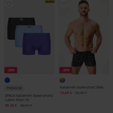
LIMITED
-20%
-30%
Katoenen boxershort Bike
PREMIUM
Korting
Oorspronkelijke prijs
14,69 €
20,99 €
3PACK katoenen boxershorts
Calvin Klein IV
Korting
Oorspronkelijke prijs
39,19 €
48,99 €