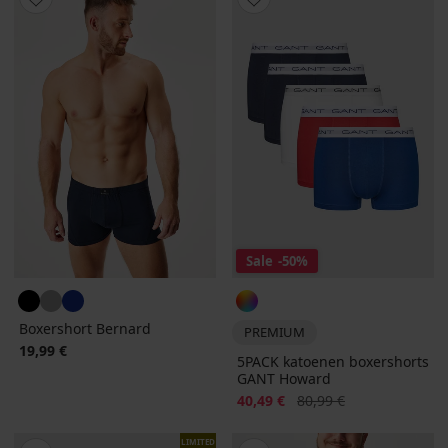
Sale
-50%
Boxershort Bernard
PREMIUM
19,99 €
5PACK katoenen boxershorts
GANT Howard
Korting
Oorspronkelijke prijs
40,49 €
80,99 €
LIMITED