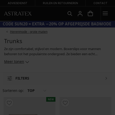
ADVIESDIENST
RUILEN EN RETOURNEREN
CONTACT
CODE SUN20 = EXTRA −20% OP AFGEPRIJSDE BADMODE
Herenmode - grote maten
Trunks
Ze zijn comfortabel, stijlvol en modern. Boxerslips voor mannen
behoren tot het populairste ondergoed. Ze bieden een echt
comfortabele pasvorm, elk model heeft anatomisch gevormde benen
Meer tonen
en ze zijn gemaakt van materialen die dermatologisch getest zijn. Je
kan ook kiezen voor naadloze trunks, modellen met bamboevezel of
boxerslips met vrolijke prints. En als je een voorraadje wil aanleggen,
FILTERS
kan je een multipack met meerdere producten tegelijk kopen.
Sorteren op:
TOP
NEW