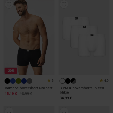
-20%
5
4,9
Bamboe boxershort Norbert
3 PACK boxershorts in een
blikje
Korting
Oorspronkelijke prijs
15,19 €
18,99 €
34,99 €