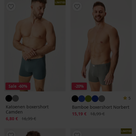
LIMITED
Sale
-60%
-20%
5
Katoenen boxershort
Bamboe boxershort Norbert
Camden
Korting
Oorspronkelijke prijs
15,19 €
18,99 €
Korting
Oorspronkelijke prijs
6,80 €
16,99 €
LIMITED