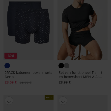
-30%
2PACK katoenen boxershorts
Set van functioneel T-shirt
Denis
en boxershort MEN-A At...
Korting
Oorspronkelijke prijs
23,09 €
32,99 €
28,99 €
LIMITED