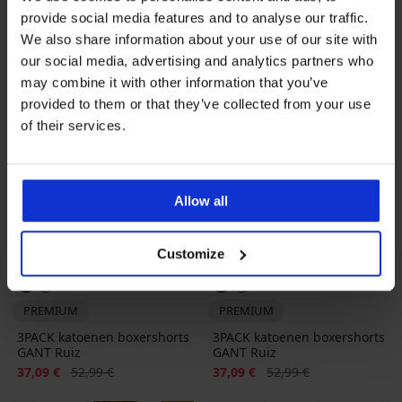
provide social media features and to analyse our traffic.
We also share information about your use of our site with
our social media, advertising and analytics partners who
may combine it with other information that you’ve
provided to them or that they’ve collected from your use
of their services.
Allow all
Sale
-30%
Sale
-30%
Customize
PREMIUM
PREMIUM
3PACK katoenen boxershorts
3PACK katoenen boxershorts
GANT Ruiz
GANT Ruiz
Korting
Oorspronkelijke prijs
Korting
Oorspronkelijke prijs
37,09 €
52,99 €
37,09 €
52,99 €