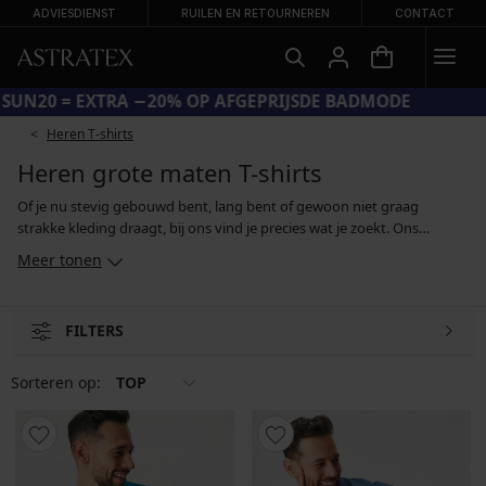
ADVIESDIENST
RUILEN EN RETOURNEREN
CONTACT
CODE SUN20 = EXTRA −20% OP AFGEPRIJSDE BADMODE
Heren T-shirts
Heren grote maten T-shirts
Of je nu stevig gebouwd bent, lang bent of gewoon niet graag
strakke kleding draagt, bij ons vind je precies wat je zoekt. Ons
aanbod omvat heren-T-shirts tot en met maat XXXL. In grotere maten
Meer tonen
bieden wij eenvoudige basic T-shirts, kleurrijke T-shirts met opdruk en
modellen met een corrigerend effect. Wat het materiaal betreft,
kiezen wij hoofdzakelijk voor katoen of katoenmengsels die
FILTERS
comfortabel zijn om te dragen, ademen en hun vorm behouden, zelfs
na vele wasbeurten.
Sorteren op:
TOP