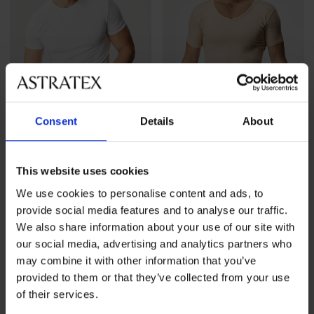
Consent
Details
About
4,9
This website uses cookies
2PACK T-shirts MEN-A
2PACK onzichtbare shirts
We use cookies to personalise content and ads, to
Bamboo
onder overhemd MEN-A met
provide social media features and to analyse our traffic.
...
52,99 €
We also share information about your use of our site with
56,99 €
our social media, advertising and analytics partners who
may combine it with other information that you’ve
provided to them or that they’ve collected from your use
of their services.