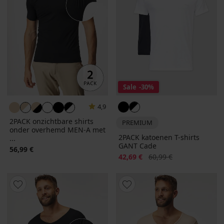
Sale
-30%
4,9
2PACK onzichtbare shirts
PREMIUM
onder overhemd MEN-A met
2PACK katoenen T-shirts
...
GANT Cade
56,99 €
Korting
Oorspronkelijke prijs
42,69 €
60,99 €