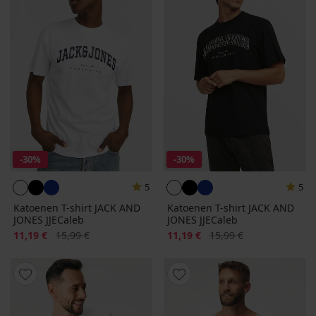
-30%
-30%
5
5
Katoenen T-shirt JACK AND
Katoenen T-shirt JACK AND
JONES JJECaleb
JONES JJECaleb
Korting
Oorspronkelijke prijs
Korting
Oorspronkelijke prijs
11,19 €
15,99 €
11,19 €
15,99 €