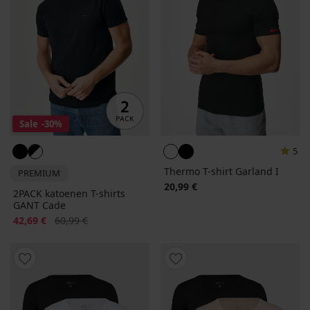
Sale
-30%
5
Thermo T-shirt Garland I
PREMIUM
20,99 €
2PACK katoenen T-shirts
GANT Cade
Korting
Oorspronkelijke prijs
42,69 €
60,99 €