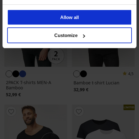
Allow all
Customize
4,5
2PACK T-shirts MEN-A
Bamboe t-shirt Lucian
Bamboo
32,99 €
52,99 €
LIMITED