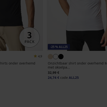
-25 % ALL25
4,9
shirts onder overhemd
Onzichtbaar shirt onder overhemd 
met okselpa...
32,99 €
24,74 €
code
ALL25