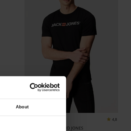
About
-25 % ALL25
4,8
Shirt Classic JACK AND JONES