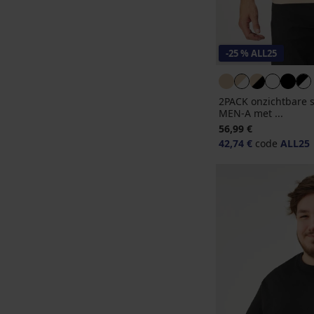
-25 % ALL25
2PACK onzichtbare 
MEN-A met ...
56,99 €
42,74 €
code
ALL25