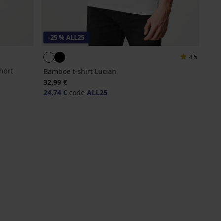
-25 % ALL25
4,5
hort
Bamboe t-shirt Lucian
32,99 €
24,74 €
code
ALL25