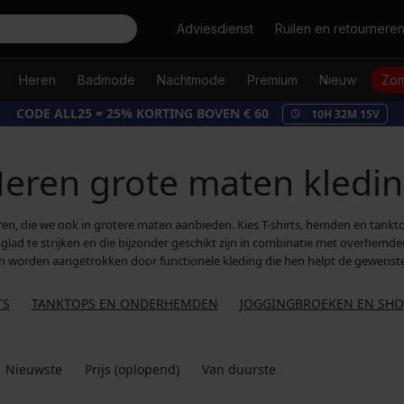
Zoeken
Adviesdienst
Ruilen en retournere
Heren
Badmode
Nachtmode
Premium
Nieuw
Zom
CODE ALL25 = 25% KORTING BOVEN € 60
10
H
32
M
13
V
eren grote maten kledi
heren, die we ook in grotere maten aanbieden. Kies T-shirts, hemden en tankt
 glad te strijken en die bijzonder geschikt zijn in combinatie met overhemde
en worden aangetrokken door functionele kleding die hen helpt de gewenste 
TS
TANKTOPS EN ONDERHEMDEN
JOGGINGBROEKEN EN SHO
Nieuwste
Prijs (oplopend)
Van duurste