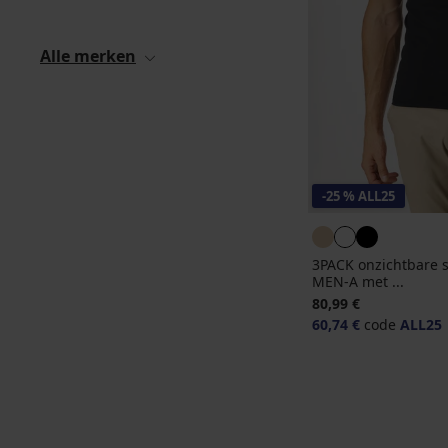
Alle merken
-25 % ALL25
3PACK onzichtbare 
MEN-A met ...
80,99 €
60,74 €
code
ALL25