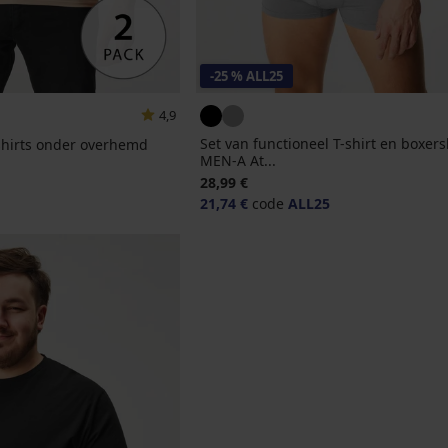
-25 % ALL25
4,9
Set van functioneel T-shirt en boxers
shirts onder overhemd
MEN-A At...
28,99 €
21,74 €
code
ALL25