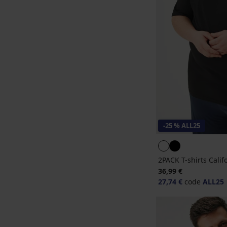
-25 % ALL25
2PACK T-shirts Calif
36,99 €
27,74 €
code
ALL25