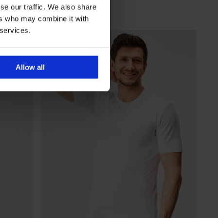
14,99 €
se our traffic. We also share
11,24 €
code
ALL25
ers who may combine it with
 services.
Allow all