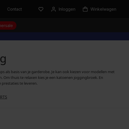
n
Contact
Inloggen
Winkelwagen
ersale
ng
ops als basis van je garderobe. Je kan ook kiezen voor modellen met
n. Om thuis te relaxen kies je een katoenen joggingbroek. En
prestaties te leveren.
RTS