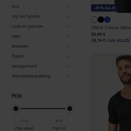
Snit
-25 % ALL25
Stijl en functie
Look en patroon
2PACK T-shirts ME
52,99 €
Hals
39,74 €
code
ALL25
Mouwen
Pijpen
Gelegenheid
Voordeelverpakking
Prijs
Prijs vanaf
Prijs tot