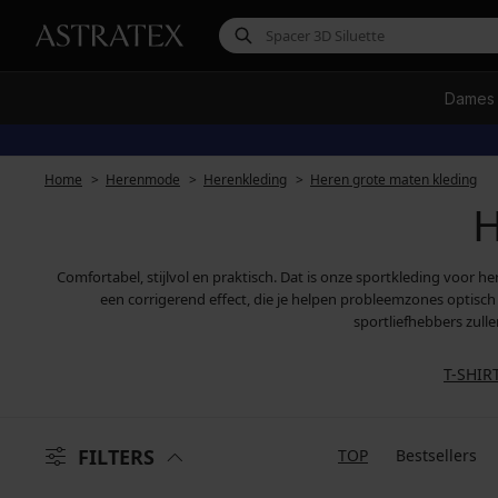
Dames
Home
Herenmode
Herenkleding
Heren grote maten kleding
H
Comfortabel, stijlvol en praktisch. Dat is onze sportkleding voor 
een corrigerend effect, die je helpen probleemzones optisch
sportliefhebbers zull
T-SHIR
FILTERS
TOP
Bestsellers