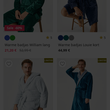
Sale
-60%
5
5
Warme badjas William lang
Warme badjas Louie kort
Korting
Oorspronkelijke prijs
21,20 €
52,99 €
44,99 €
LIMITED
LIMITED