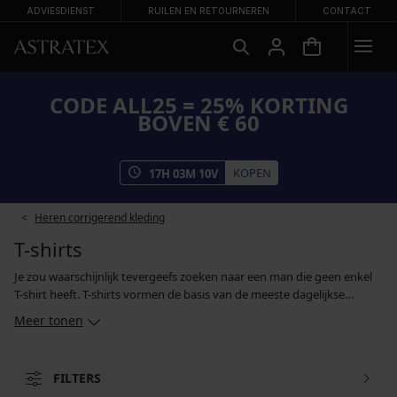
ADVIESDIENST
RUILEN EN RETOURNEREN
CONTACT
CODE ALL25 = 25% KORTING
BOVEN € 60
KOPEN
17
H
03
M
10
V
Heren corrigerend kleding
T-shirts
Je zou waarschijnlijk tevergeefs zoeken naar een man die geen enkel
T-shirt heeft. T-shirts vormen de basis van de meeste dagelijkse
outfits. Hier kan je kiezen uit T-shirts met korte en lange mouwen,
Meer tonen
comfortabele shirts voor thuis, functionele T-shirts voor het sporten,
basismodellen voor onder je overhemd en designer-T-shirts. We
bieden heren-T-shirts aan in vele kleuren, pasvormen en maten, zodat
FILTERS
je ongetwijfeld een geschikt shirt zal vinden, zowel voor alledaags