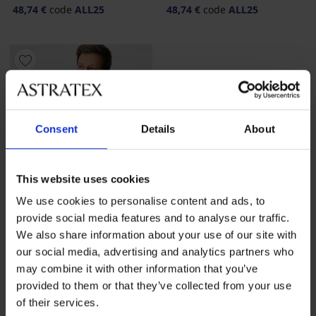
48,74 €
code
ALL25
48,74 €
code
ALL25
Consent
Details
About
This website uses cookies
We use cookies to personalise content and ads, to
provide social media features and to analyse our traffic.
We also share information about your use of our site with
-25 % ALL25
our social media, advertising and analytics partners who
may combine it with other information that you’ve
4,7
provided to them or that they’ve collected from your use
Naadloze vormgevend shirt
of their services.
SilverPro