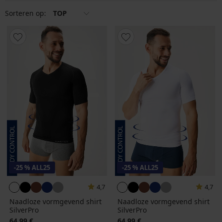
gebruik als voor sport en speciale gelegenheden.
Sorteren op:
TOP
-25 % ALL25
-25 % ALL25
4,7
4,7
Naadloze vormgevend shirt
Naadloze vormgevend shirt
SilverPro
SilverPro
64,99 €
64,99 €