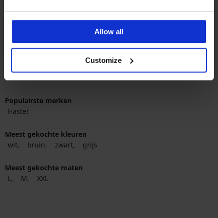
64,99 €
48,74 €
code
ALL25
Allow all
Customize
Populairste merken
Haster
Meest gekochte kleuren
wit
bruin
zwart
grijs
Meest gekochte maten
L
M
XXL