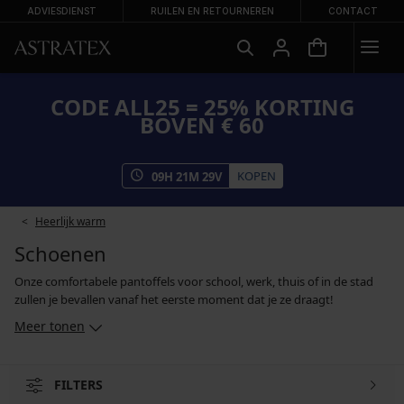
ADVIESDIENST
RUILEN EN RETOURNEREN
CONTACT
CODE ALL25 = 25% KORTING
BOVEN € 60
KOPEN
09
H
21
M
29
V
Heerlijk warm
Schoenen
Onze comfortabele pantoffels voor school, werk, thuis of in de stad
zullen je bevallen vanaf het eerste moment dat je ze draagt!
Meer tonen
FILTERS