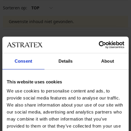
Sorteren op:
TOP
Gewenste inhoud niet gevonden.
5% van de aankoop
Kopen zonder risico
Voordelige
Slimme maattabel
Consent
Details
About
verzendkosten
This website uses cookies
Klantenservice
We use cookies to personalise content and ads, to
Op werkdagen van 8.00 tot 16.00 uur
provide social media features and to analyse our traffic.
info@astratex.nl
We also share information about your use of our site with
our social media, advertising and analytics partners who
may combine it with other information that you’ve
Newsletter
provided to them or that they’ve collected from your use