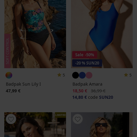
Sale
-50%
-20 % SUN20
5
5
Badpak Sun Lily I
Badpak Amara
Korting
Oorspronkelijke prijs
47,99 €
18,50 €
36,99 €
14,80 €
code
SUN20
LIMITED