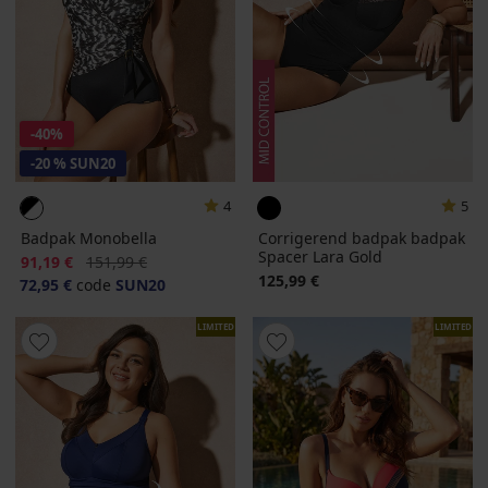
-40%
-20 % SUN20
4
5
Badpak Monobella
Corrigerend badpak badpak
Spacer Lara Gold
Korting
Oorspronkelijke prijs
91,19 €
151,99 €
125,99 €
72,95 €
code
SUN20
LIMITED
LIMITED