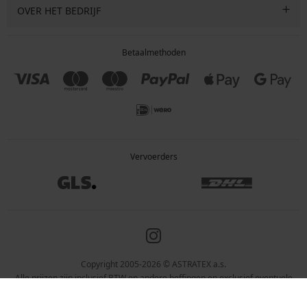
OVER HET BEDRIJF
Betaalmethoden
Vervoerders
Copyright 2005-2026 © ASTRATEX a.s.
Alle prijzen zijn inclusief BTW en andere heffingen en exclusief eventuele
verzendkosten en servicekosten.