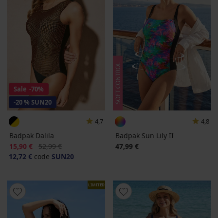
Sale
-70%
-20 % SUN20
4,7
4,8
Badpak Dalila
Badpak Sun Lily II
Korting
Oorspronkelijke prijs
15,90 €
52,99 €
47,99 €
12,72 €
code
SUN20
LIMITED