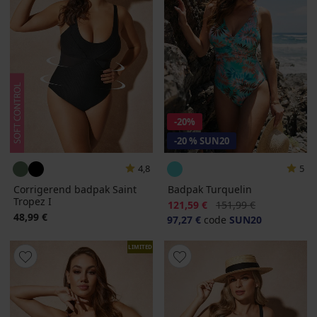
-20%
-20 % SUN20
4,8
5
Corrigerend badpak Saint
Badpak Turquelin
Tropez I
Korting
Oorspronkelijke prijs
121,59 €
151,99 €
48,99 €
97,27 €
code
SUN20
LIMITED