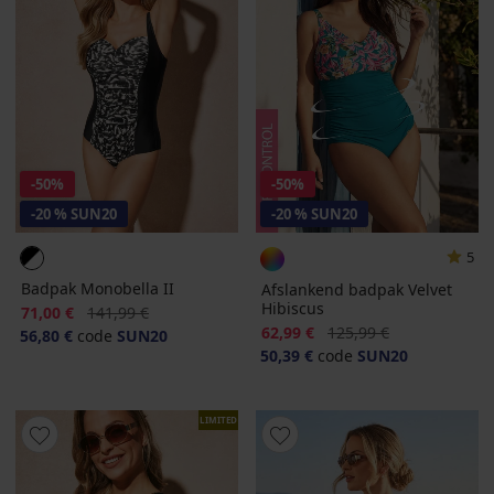
-50%
-50%
-20 % SUN20
-20 % SUN20
5
Badpak Monobella II
Afslankend badpak Velvet
Hibiscus
Korting
Oorspronkelijke prijs
71,00 €
141,99 €
Korting
Oorspronkelijke prijs
62,99 €
125,99 €
56,80 €
code
SUN20
50,39 €
code
SUN20
LIMITED