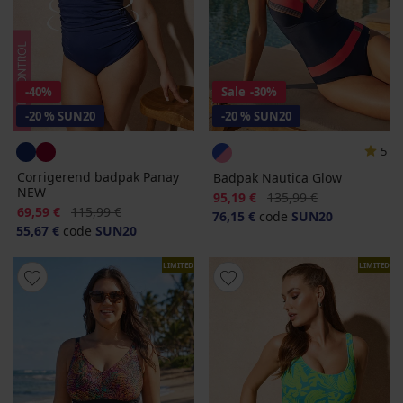
-40%
Sale
-30%
-20 % SUN20
-20 % SUN20
5
Corrigerend badpak Panay
Badpak Nautica Glow
NEW
Korting
Oorspronkelijke prijs
95,19 €
135,99 €
Korting
Oorspronkelijke prijs
69,59 €
115,99 €
76,15 €
code
SUN20
55,67 €
code
SUN20
LIMITED
LIMITED