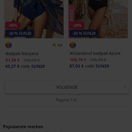
-40%
-20%
-20 % SUN20
-20 % SUN20
4,6
Afslankend badpak Azure
Badpak Navyana
Korting
Oorspronkelijke prijs
Korting
Oorspronkelijke prijs
108,79 €
135,99 €
81,59 €
135,99 €
87,03 €
code
SUN20
65,27 €
code
SUN20
VOLGENDE
Pagina 1/4
Populairste merken