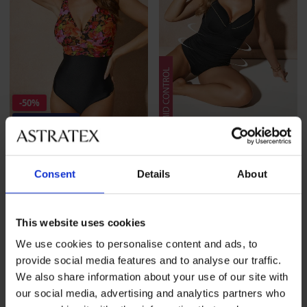
-50%
-20 % SUN20
4,8
Badpak Aquarelle
Corrigerend badpak Spacer
Consent
Details
About
3D Black Voyage
Korting
Oorspronkelijke prijs
68,00 €
135,99 €
125,99 €
54,40 €
code
SUN20
This website uses cookies
LIMITED
LIMITED
We use cookies to personalise content and ads, to
provide social media features and to analyse our traffic.
We also share information about your use of our site with
our social media, advertising and analytics partners who