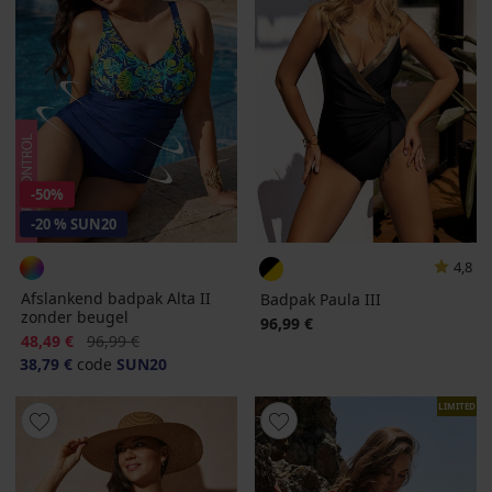
-50%
-20 % SUN20
4,8
Afslankend badpak Alta II
Badpak Paula III
zonder beugel
96,99 €
Korting
Oorspronkelijke prijs
48,49 €
96,99 €
38,79 €
code
SUN20
LIMITED