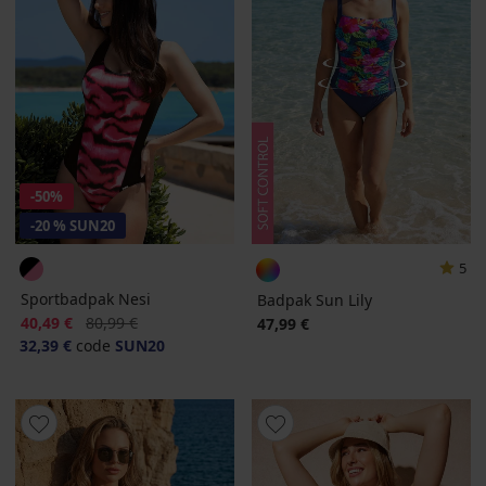
-50%
-20 % SUN20
5
Sportbadpak Nesi
Badpak Sun Lily
Korting
Oorspronkelijke prijs
40,49 €
80,99 €
47,99 €
32,39 €
code
SUN20