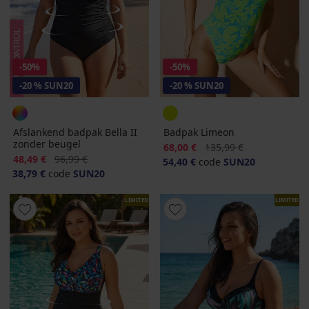
-50%
-50%
-20 % SUN20
-20 % SUN20
Afslankend badpak Bella II
Badpak Limeon
zonder beugel
Korting
Oorspronkelijke prijs
68,00 €
135,99 €
Korting
Oorspronkelijke prijs
48,49 €
96,99 €
54,40 €
code
SUN20
38,79 €
code
SUN20
LIMITED
LIMITED