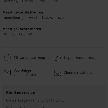
Astratex
Dorina
Etna
Lupo
Meest gekochte kleuren
meerkleurig
zwart
blauw
roze
Meest gekochte maten
XL
L
XXL
M
5% van de aankoop
Kopen zonder risico
Voordelige
Slimme maattabel
verzendkosten
Klantenservice
Op werkdagen van 8.00 tot 16.00 uur