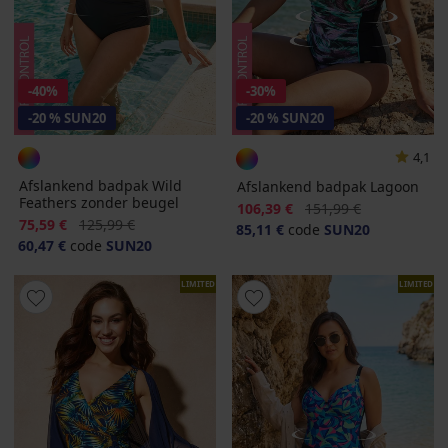
-40%
-30%
-20 % SUN20
-20 % SUN20
4,1
Afslankend badpak Wild
Afslankend badpak Lagoon
Feathers zonder beugel
Korting
Oorspronkelijke prijs
106,39 €
151,99 €
Korting
Oorspronkelijke prijs
75,59 €
125,99 €
85,11 €
code
SUN20
60,47 €
code
SUN20
LIMITED
LIMITED