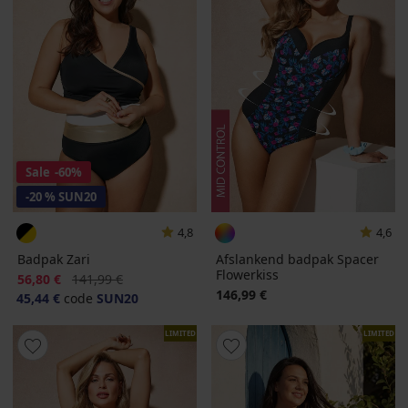
Sale
-60%
-20 % SUN20
4,8
4,6
Badpak Zari
Afslankend badpak Spacer
Flowerkiss
Korting
Oorspronkelijke prijs
56,80 €
141,99 €
146,99 €
45,44 €
code
SUN20
LIMITED
LIMITED