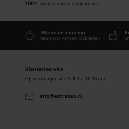
100
%
klanten raden dit product aan
5% van de aankoop
K
terug voor Astratex Club-leden
Sn
Klantenservice
Op werkdagen van 8.00 tot 16.00 uur
info@astratex.nl
Door het invoeren van je e-mailadres ga je akkoord
persoonsgegevens in overeenstemming met de voo
persoonsgegevens
.