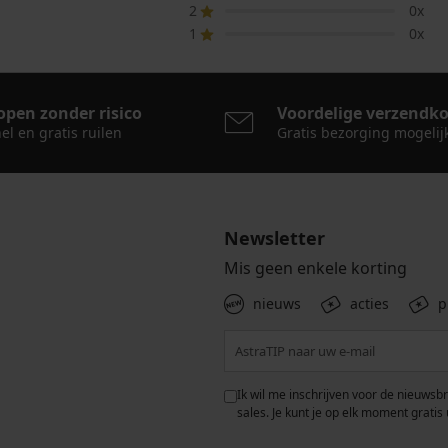
2
0x
1
0x
open zonder risico
Voordelige verzendk
el en gratis ruilen
Gratis bezorging mogelij
Newsletter
Mis geen enkele korting
nieuws
acties
p
 met de verwerking van
Ik wil me inschrijven voor de nieuwsb
rwaarden voor de
bescherming van
sales. Je kunt je op elk moment gratis 