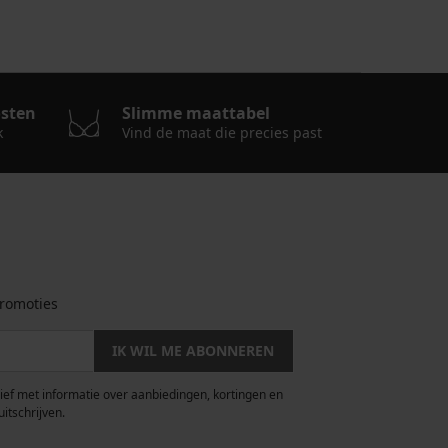
osten
Slimme maattabel
k
Vind de maat die precies past
romoties
IK WIL ME ABONNEREN
rief met informatie over aanbiedingen, kortingen en
uitschrijven.