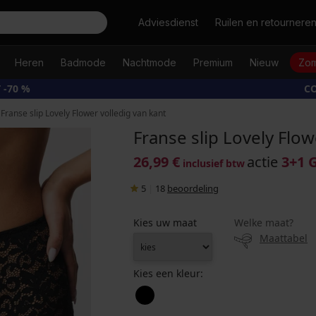
Zoeken
Adviesdienst
Ruilen en retournere
Heren
Badmode
Nachtmode
Premium
Nieuw
Zom
 -70 %
CO
Franse slip Lovely Flower volledig van kant
Franse slip Lovely Flow
26,99 €
actie
3+1 
inclusief btw
5
|
18
beoordeling
Kies uw maat
Welke maat?
Maattabel
Kies een kleur: