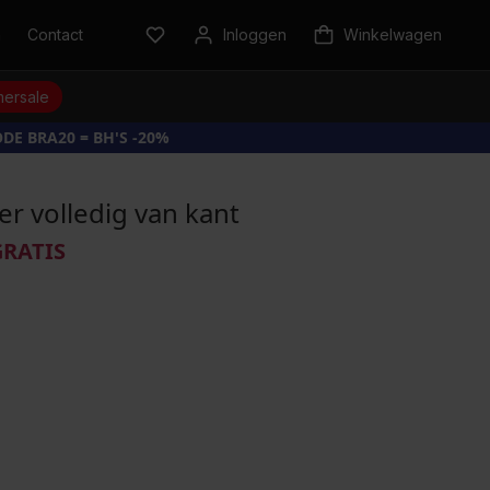
n
Contact
Inloggen
Winkelwagen
ersale
DE BRA20 = BH'S -20%
er volledig van kant
GRATIS