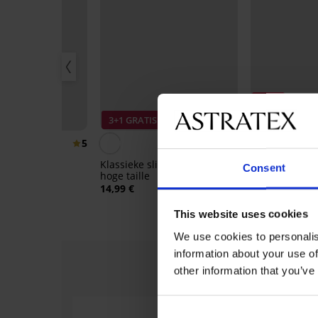
Sale
40%
3+1 GRATIS
Korting -40%
5
4,9
thia
Klassieke slip Mona met
Klassieke sli
Consent
hoge taille
99 €
19,19 €
31,99 
14,99 €
This website uses cookies
We use cookies to personalis
information about your use of
other information that you’ve