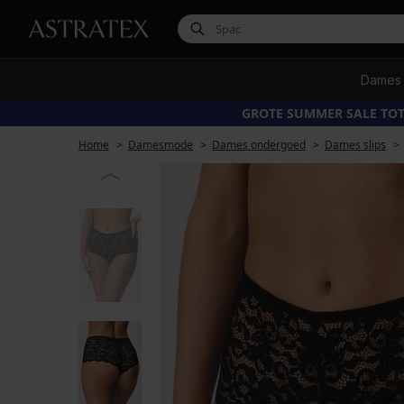
Dames
GROTE SUMMER SALE TOT
Home
Damesmode
Dames ondergoed
Dames slips