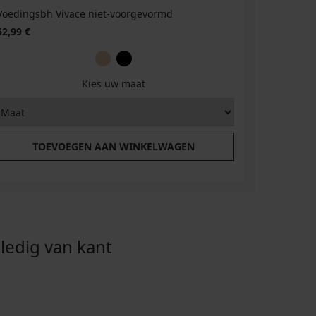
Voedingsbh Vivace niet-voorgevormd
Bh Lovely
52,99 €
57,99 €
Kies uw maat
TOEVOEGEN AAN WINKELWAGEN
T
edig van kant