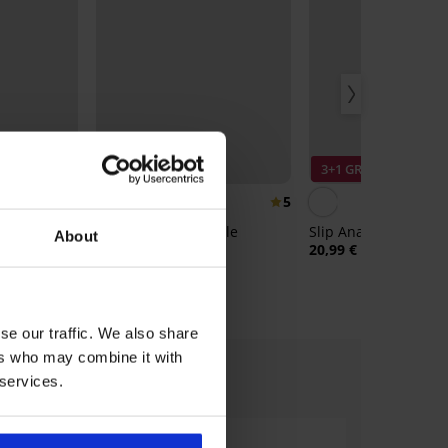
3+1 GRATIS
3+1 GRATIS
4,9
5
ilian slip
Brazilian Joy Invisible
Slip Anastasia klass
About
14,99 €
20,99 €
se our traffic. We also share
ers who may combine it with
 services.