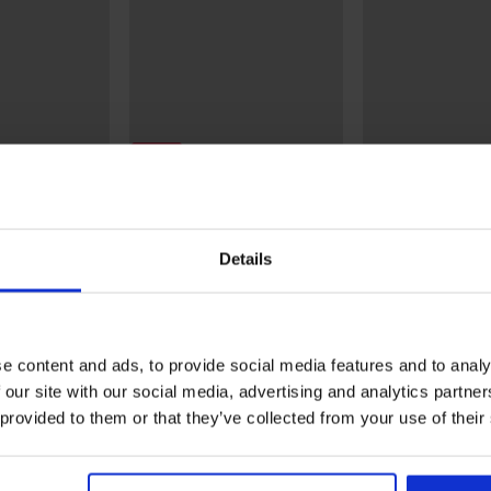
Sale
Korting -30%
3+1 GRATIS
5
5
p Veronika new
String Ellie
Corrigerende Braz
Details
Blael
€
20,29 €
28,99 €
22,99 €
e content and ads, to provide social media features and to analy
 our site with our social media, advertising and analytics partn
Uit dezelfde collectie
 provided to them or that they’ve collected from your use of their