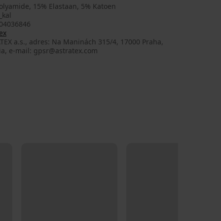
olyamide, 15% Elastaan, 5% Katoen
_kal
04036846
ex
TEX a.s., adres: Na Maninách 315/4, 17000 Praha,
ia, e-mail: gpsr@astratex.com