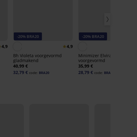
-20% BRA20
-20% BRA20
4,9
4,9
4,
Bh Violeta voorgevormd
Minimizer Elvira niet-
gladmakend
voorgevormd
40,99 €
35,99 €
32,79 €
28,79 €
code:
BRA20
code:
BRA20