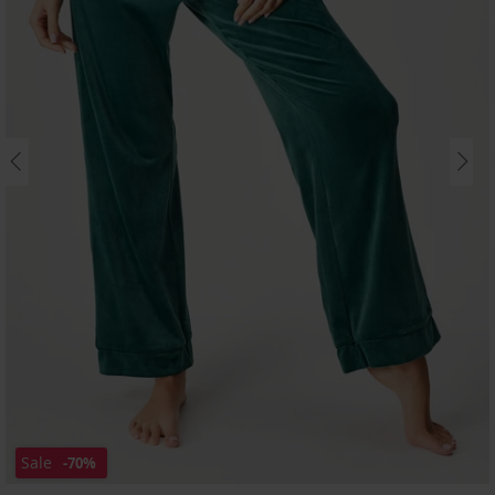
Sale
-70%