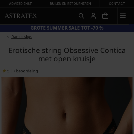
ADVIESDIENST
RUILEN EN RETOURNEREN
CONTACT
CODE BRA20 = BH'S -20%
GRO
Dames slips
Erotische string Obsessive Contica
met open kruisje
5
|
7
beoordeling