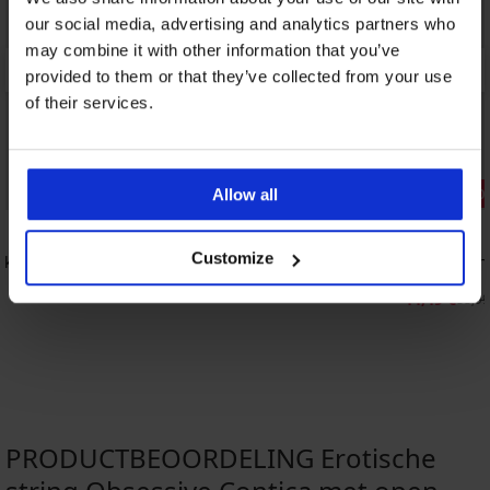
our social media, advertising and analytics partners who
may combine it with other information that you’ve
provided to them or that they’ve collected from your use
of their services.
3+1 GRATIS
Korting -50
Allow all
4,9
4,4
Customize
akend
Klassieke slip Bamboo Nature
Sneldrogend
Flowerkiss
19,99 €
44,49 €
88,99
PRODUCTBEOORDELING Erotische