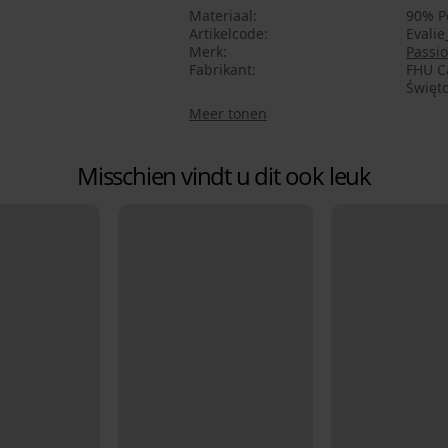
Materiaal
90% P
Artikelcode
Evali
Merk
Passi
Fabrikant
FHU Ca
Święto
Meer tonen
Misschien vindt u dit ook leuk