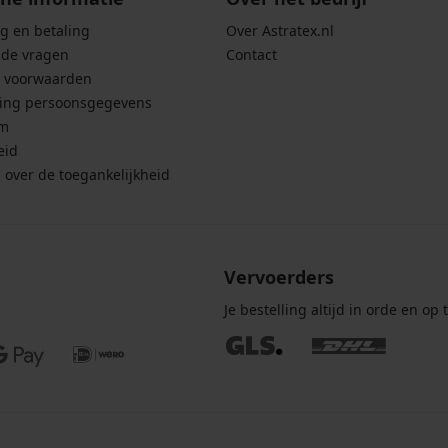
g en betaling
Over Astratex.nl
lde vragen
Contact
 voorwaarden
ing persoonsgegevens
um
eid
g over de toegankelijkheid
Vervoerders
Je bestelling altijd in orde en op t