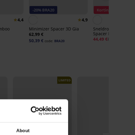
-20% BRA20
Korting -50%
4,4
4,9
amboo
Minimizer Spacer 3D Gia
Sneldrogende bikini
Spacer Flowerkiss
62,99 €
44,49 €
88,99 €
50,39 €
code:
BRA20
LIMITED
About