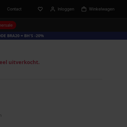
n
Contact
Inloggen
Winkelwagen
ersale
DE BRA20 = BH'S -20%
eel uitverkocht.
n