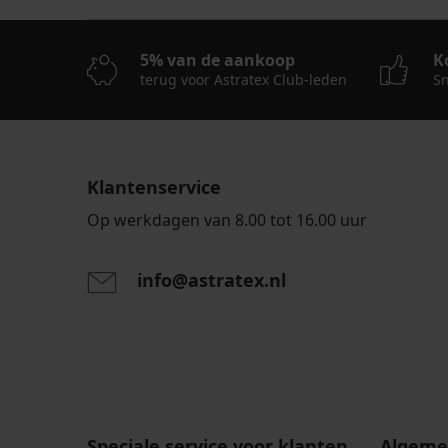
5% van de aankoop
K
terug voor Astratex Club-leden
Sn
Klantenservice
Op werkdagen van 8.00 tot 16.00 uur
info@astratex.nl
Door het invoeren van je e-mailadres ga je akkoord
persoonsgegevens in overeenstemming met de voo
persoonsgegevens
.
Speciale service voor klanten
Algeme