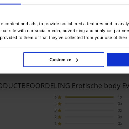
Sale
e content and ads, to provide social media features and to analy
Korting -60%
 our site with our social media, advertising and analytics partn
4,8
5
 provided to them or that they’ve collected from your use of their
Thermo T-shirt Effecto
Erotische set Obsessive
Stelisa
20,99 €
16,40 €
40,99 €
Customize
ODUCTBEOORDELING Erotische body Eva
5
1x
4
0x
3
0x
2
0x
1
0x