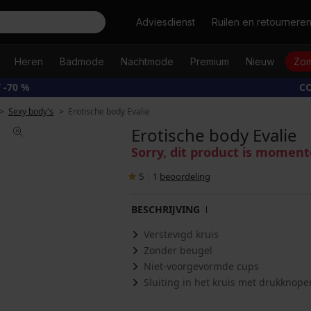
Zoeken
Adviesdienst
Ruilen en retournere
Heren
Badmode
Nachtmode
Premium
Nieuw
Zom
 -70 %
CO
Sexy body's
Erotische body Evalie
Erotische body Evalie
Sorry, dit product is moment
5
|
1
beoordeling
BESCHRIJVING
Verstevigd kruis
Zonder beugel
Niet-voorgevormde cups
Sluiting in het kruis met drukknope