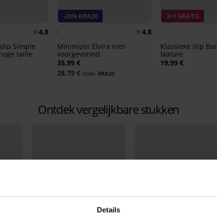
-20% BRA20
3+1 GRATIS
4,8
4,8
slip Simple
Minimizer Elvira niet-
Klassieke slip B
oge taille
voorgevormd
Nature
35,99 €
19,99 €
28,79 €
code:
BRA20
Ontdek vergelijkbare stukken
Details