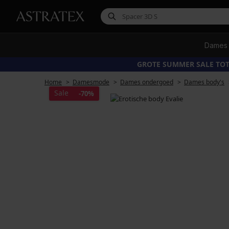
Dames
GROTE SUMMER SALE TOT
Home
Damesmode
Dames ondergoed
Dames body's
Sale
-70%