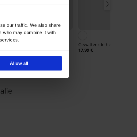
Sale
se our traffic. We also share
Korting -70%
ers who may combine it with
5
 services.
Erotische set Intimari
Gewatteerde heupband
15,60 €
51,99 €
17,99 €
Allow all
lie