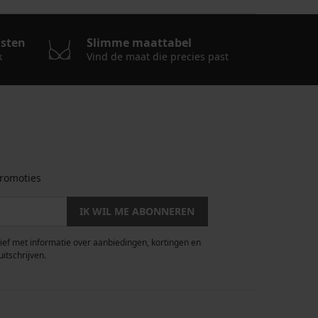
osten
Slimme maattabel
k
Vind de maat die precies past
romoties
IK WIL ME ABONNEREN
rief met informatie over aanbiedingen, kortingen en
uitschrijven.