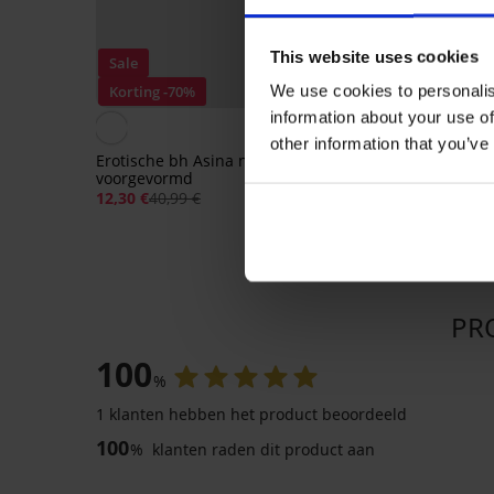
This website uses cookies
Sale
We use cookies to personalis
Korting -70%
information about your use of
5
other information that you’ve
Erotische bh Asina niet-
Thermo T-shirt Inna
voorgevormd
20,99 €
12,30 €
40,99 €
PR
100
%
1 klanten hebben het product beoordeeld
100
%
klanten raden dit product aan