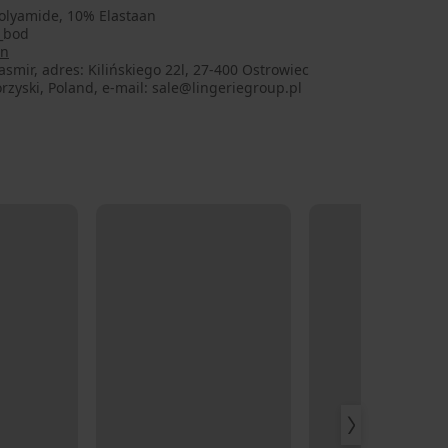
olyamide, 10% Elastaan
e_bod
on
smir, adres: Kilińskiego 22l, 27-400 Ostrowiec
rzyski, Poland, e-mail: sale@lingeriegroup.pl