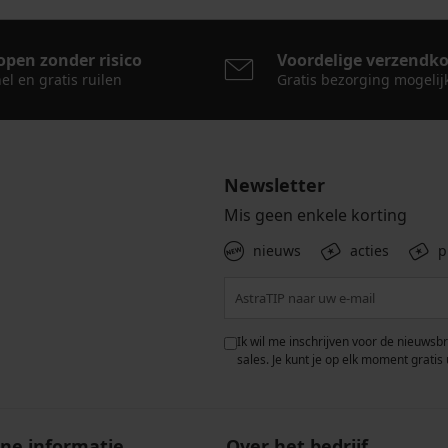
open zonder risico
Voordelige verzendk
el en gratis ruilen
Gratis bezorging mogelij
Newsletter
Mis geen enkele korting
nieuws
acties
p
 met de verwerking van
Ik wil me inschrijven voor de nieuwsb
rwaarden voor de
bescherming van
sales. Je kunt je op elk moment gratis 
ne informatie
Over het bedrijf